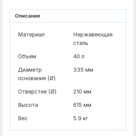
Описание
Материал
Нержавеющая
сталь
Объем
40 л
Диаметр
335 мм
основания (Ø)
Отверстие (Ø)
210 мм
Высота
615 мм
Вес
5.9 кг