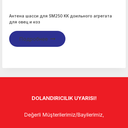
Антена шасси для SM250 KK доильного агрегата
для овец и коз
Подробнее
DOLANDIRICILIK UYARISI!
Değerli Müşterilerimiz/Bayilerimiz,