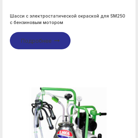
Шасси с электростатической окраской для SM250
с бензиновым мотором
Подробнее