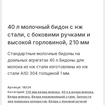
40 л молочный бидон с нж
стали, с боковими ручками и
высокой горловиной, 210 мм
Стандартные молочные бидоны на
доильных агрегатах 40 л.Бидоны для
молока из нж стали изготовлены из нж
стали AISI 304 толщиной 1 мм.
Артикул:
18224
Категорий:
210 мм ведра молока
,
40 л в ведра молока
,
Ведра молока
,
Ведра нержавеющей стали
,
Запчасти
для доильных аппаратов
,
Вёдра с боковой ручкой