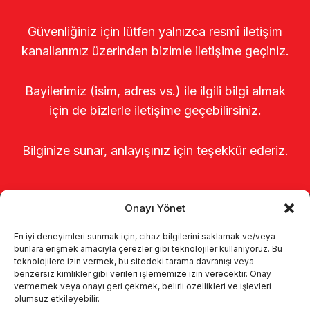
Güvenliğiniz için lütfen yalnızca resmî iletişim
kanallarımız üzerinden bizimle iletişime geçiniz.
Bayilerimiz (isim, adres vs.) ile ilgili bilgi almak
için de bizlerle iletişime geçebilirsiniz.
Bilginize sunar, anlayışınız için teşekkür ederiz.
Onayı Yönet
En iyi deneyimleri sunmak için, cihaz bilgilerini saklamak ve/veya
bunlara erişmek amacıyla çerezler gibi teknolojiler kullanıyoruz. Bu
teknolojilere izin vermek, bu sitedeki tarama davranışı veya
benzersiz kimlikler gibi verileri işlememize izin verecektir. Onay
Главная
о нас
Продукты
vermemek veya onayı geri çekmek, belirli özellikleri ve işlevleri
olumsuz etkileyebilir.