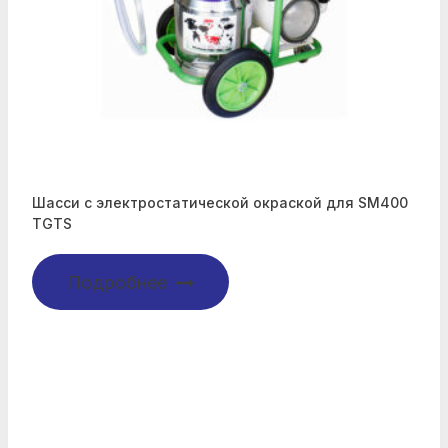
Шасси с электростатической окраской для SM400
TGTS
Подробнее