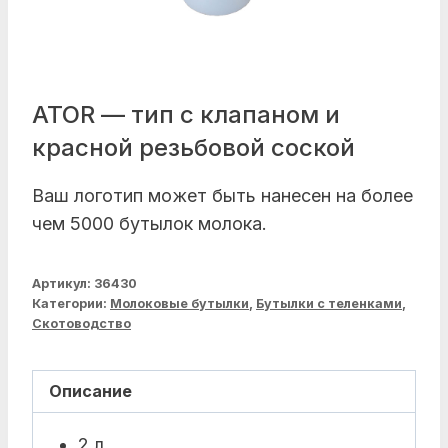
ATOR — тип с клапаном и
красной резьбовой соской
Ваш логотип может быть нанесен на более
чем 5000 бутылок молока.
Артикул:
36430
Категории:
Молоковые бутылки
,
Бутылки с теленками
,
Скотоводство
Описание
2 л