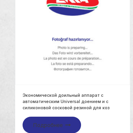
Экономической доильный аппарат с
автоматическим Universal доением и с
силиконовой сосковой резиной для коз
Подробнее