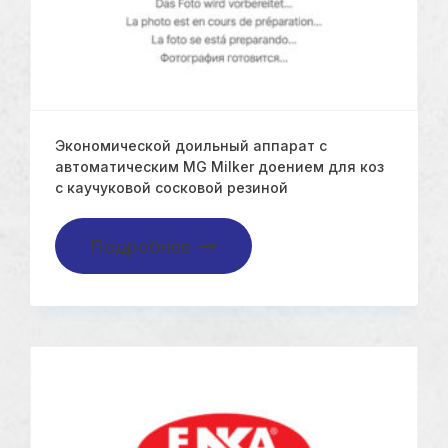
Экономической доильный аппарат с
автоматическим MG Milker доением для коз
с каучуковой сосковой резиной
Подробнее