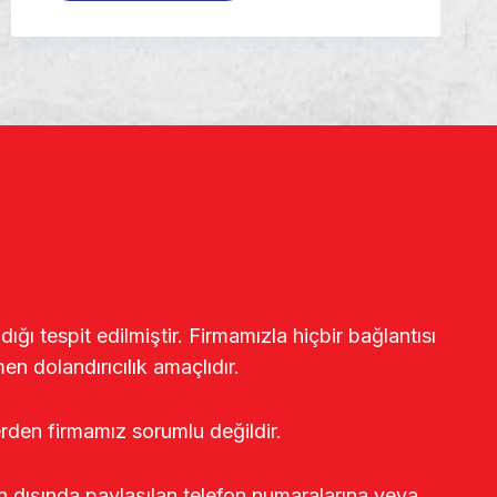
ğı tespit edilmiştir. Firmamızla hiçbir bağlantısı
en dolandırıcılık amaçlıdır.
erden firmamız sorumlu değildir.
rin dışında paylaşılan telefon numaralarına veya