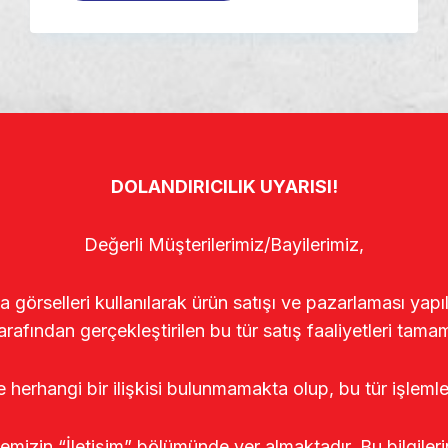
DOLANDIRICILIK UYARISI!
Değerli Müşterilerimiz/Bayilerimiz,
rselleri kullanılarak ürün satışı ve pazarlaması yapıldı
arafından gerçekleştirilen bu tür satış faaliyetleri tamam
le herhangi bir ilişkisi bulunmamakta olup, bu tür işleml
temizin “İletişim” bölümünde yer almaktadır. Bu bilgile