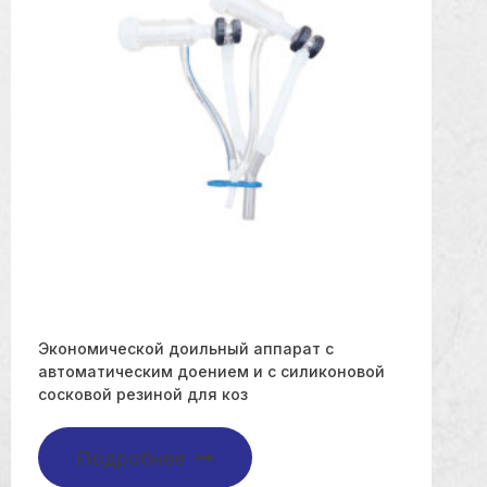
Экономической доильный аппарат с
автоматическим доением и с силиконовой
сосковой резиной для коз
Подробнее