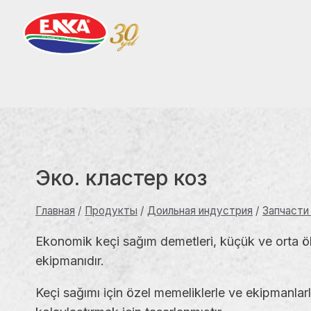
Перейти
к
содержимому
Эко. кластер коз
Главная
/
Продукты
/
Доильная индустрия
/
Запчасти
Ekonomik keçi sağım demetleri, küçük ve orta ölçek
ekipmanıdır.
Keçi sağımı için özel memeliklerle ve ekipmanla