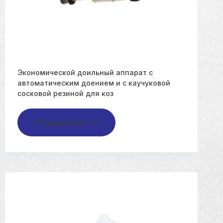
Экономической доильный аппарат с
автоматическим доением и с каучуковой
сосковой резиной для коз
Подробнее