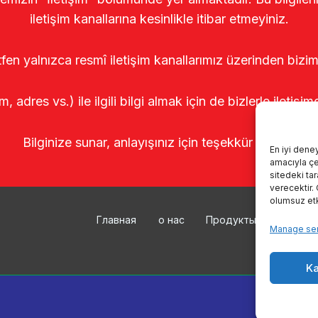
iletişim kanallarına kesinlikle itibar etmeyiniz.
tfen yalnızca resmî iletişim kanallarımız üzerinden bizim
m, adres vs.) ile ilgili bilgi almak için de bizlerle iletişim
Bilginize sunar, anlayışınız için teşekkür ederiz.
En iyi dene
amacıyla çer
sitedeki ta
verecektir.
olumsuz etki
Главная
о нас
Продукты
Доильн
Manage ser
Ka