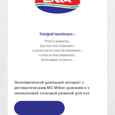
Экономической доильный аппарат с
автоматическим MG Milker доением и с
силиконовой сосковой резиной для коз
Подробнее