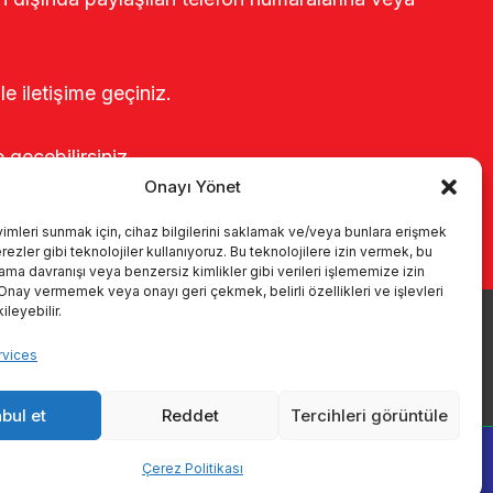
le iletişime geçiniz.
e geçebilirsiniz.
Onayı Yönet
yimleri sunmak için, cihaz bilgilerini saklamak ve/veya bunlara erişmek
ezler gibi teknolojiler kullanıyoruz. Bu teknolojilere izin vermek, bu
rama davranışı veya benzersiz kimlikler gibi verileri işlememize izin
 Onay vermemek veya onayı geri çekmek, belirli özellikleri ve işlevleri
leyebilir.
ые системы
каталоги
KVKK
Kalite politikamız
vices
Коммуникация
bul et
Reddet
Tercihleri görüntüle
Çerez Politikası