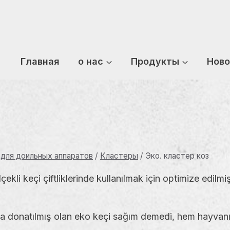
Главная
о нас
Продукты
Ново
 для доильных аппаратов
/
Кластеры
/
Эко. кластер коз
li keçi çiftliklerinde kullanılmak için optimize edilmiş p
rla donatılmış olan eko keçi sağım demedi, hem hayvan