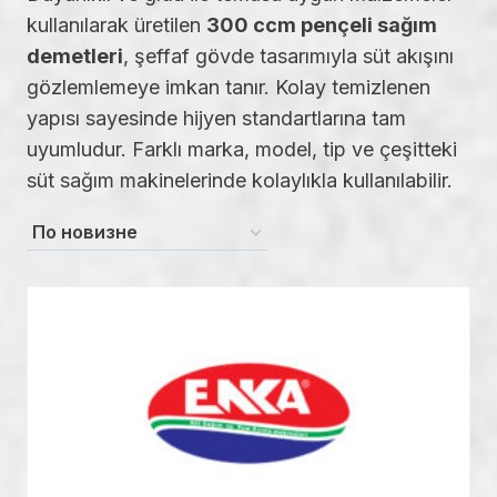
kullanılarak üretilen
300 ccm pençeli sağım
demetleri
, şeffaf gövde tasarımıyla süt akışını
gözlemlemeye imkan tanır. Kolay temizlenen
yapısı sayesinde hijyen standartlarına tam
uyumludur. Farklı marka, model, tip ve çeşitteki
süt sağım makinelerinde kolaylıkla kullanılabilir.