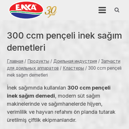
Перейти
к
содержимому
300 ccm pençeli inek sağım
demetleri
Главная
/
Продукты
/
Доильная индустрия
/
Запчасти
для доильных аппаратов
/
Кластеры
/
300 ccm pençeli
inek sağım demetleri
İnek sağımında kullanılan
300 ccm pençeli
inek sağım demedi
, modern süt sağım
makinelerinde ve sağımhanelerde hijyen,
verimlilik ve hayvan refahını ön planda tutarak
üretilmiş çiftlik ekipmanlarıdır.