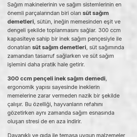
Sağım makinelerinin ve sağım sistemlerinin en
önemli parçalarından biri olan
süt sağım
demetleri
, sütün, ineğin memesinden eşit ve
dengeli şekilde toplanmasını sağlar. 300 ccm
kapasiteye sahip bir inek sağım pençesiyle ile
donatılan
süt sağım demetleri
, süt sağımında
zamandan tasarruf sağlarken ve süt sağım
işlemini daha pratik hale getirir.
300 ccm pençeli inek sağım demedi
,
ergonomik yapısı sayesinde ineklerin
memelerine zarar vermeden nazik bir şekilde
çalışır. Bu özelliği, hayvanların refahını
gözetirken aynı zamanda sağım esnasında
oluşan stresi de en aza indirir.
Dayanıklı ve gıda ile temasa uygun malzemeler