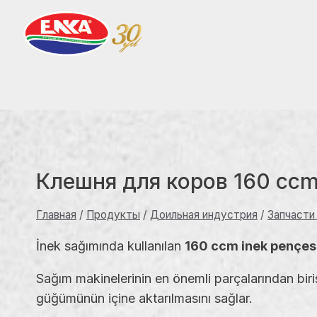
Перейти
к
содержимому
Клешня для коров 160 cc
Главная
/
Продукты
/
Доильная индустрия
/
Запчасти
İnek sağımında kullanılan
160 ccm inek pençes
Sağım makinelerinin en önemli parçalarından biri
güğümünün içine aktarılmasını sağlar.