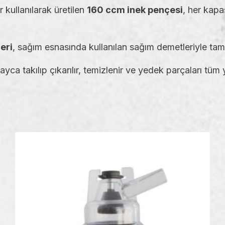
kullanılarak üretilen
160 ccm inek pençesi
, her kapa
eri
, sağım esnasında kullanılan sağım demetleriyle ta
layca takılıp çıkarılır, temizlenir ve yedek parçaları tü