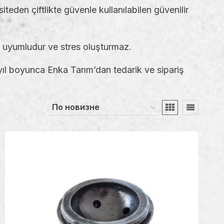
siteden çiftlikte güvenle kullanılabilen güvenilir
m uyumludur ve stres oluşturmaz.
m yıl boyunca Enka Tarım’dan tedarik ve sipariş