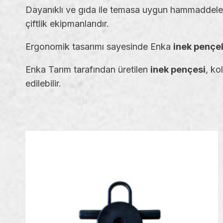
Dayanıklı ve gıda ile temasa uygun hammaddeler 
çiftlik ekipmanlarıdır.
Ergonomik tasarımı sayesinde Enka
inek pençel
Enka Tarım tarafından üretilen
inek pençesi
, ko
edilebilir.