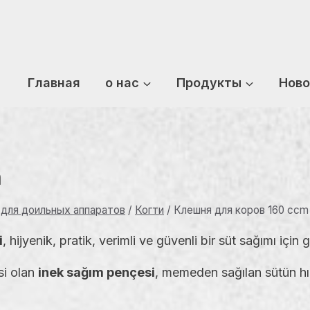
Главная
о нас
Продукты
Ново
m
 для доильных аппаратов
/
Когти
/
Клешня для коров 160 ccm
i
, hijyenik, pratik, verimli ve güvenli bir süt sağımı için 
si olan
inek sağım pençesi
, memeden sağılan sütün hız