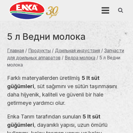
Перейти
к
содержимому
5 л Ведни молока
Главная
/
Продукты
/
Доильная индустрия
/
Запчасти
для доильных аппаратов
/
Ведра молока
/
5 л Ведни
молока
Farklı materyallerden üretilmiş
5 lt süt
güğümleri
, süt sağımını ve sütün taşınmasını
daha hijyenik, kaliteli ve güvenli bir hale
getirmeye yardımcı olur.
Enka Tarım tarafından sunulan
5 lt süt
güğümleri
, dayanıklı yapısı, uzun ömürlü