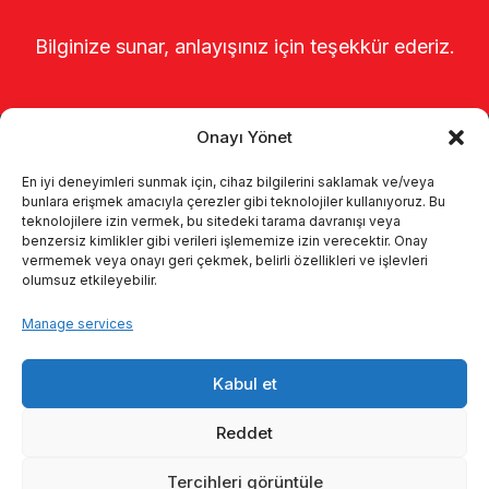
Bilginize sunar, anlayışınız için teşekkür ederiz.
Onayı Yönet
En iyi deneyimleri sunmak için, cihaz bilgilerini saklamak ve/veya
bunlara erişmek amacıyla çerezler gibi teknolojiler kullanıyoruz. Bu
teknolojilere izin vermek, bu sitedeki tarama davranışı veya
benzersiz kimlikler gibi verileri işlememize izin verecektir. Onay
Главная
о нас
Продукты
vermemek veya onayı geri çekmek, belirli özellikleri ve işlevleri
olumsuz etkileyebilir.
Доильные системы
каталоги
Manage services
KVKK
Kalite politikamız
Kabul et
Коммуникация
Reddet
Tercihleri görüntüle
© 2026 Enka Tarım