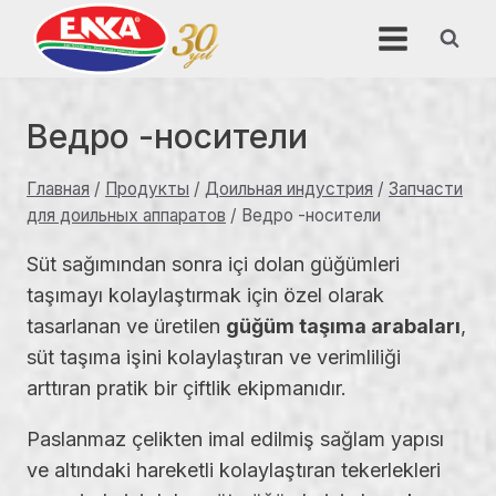
Перейти
к
содержимому
Ведро -носители
Главная
/
Продукты
/
Доильная индустрия
/
Запчасти
для доильных аппаратов
/
Ведро -носители
Süt sağımından sonra içi dolan güğümleri
taşımayı kolaylaştırmak için özel olarak
tasarlanan ve üretilen
güğüm taşıma arabaları
,
süt taşıma işini kolaylaştıran ve verimliliği
arttıran pratik bir çiftlik ekipmanıdır.
Paslanmaz çelikten imal edilmiş sağlam yapısı
ve altındaki hareketli kolaylaştıran tekerlekleri