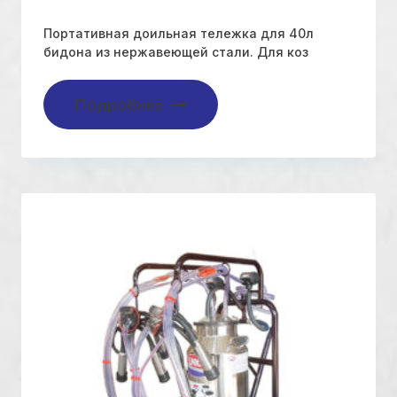
Портативная доильная тележка для 40л
бидона из нержавеющей стали. Для коз
Подробнее