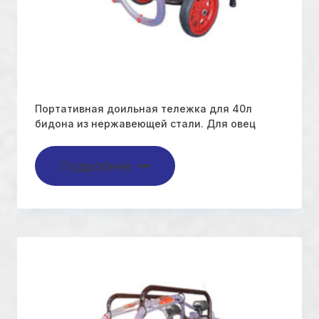
Портативная доильная тележка для 40л
бидона из нержавеющей стали. Для овец
Подробнее