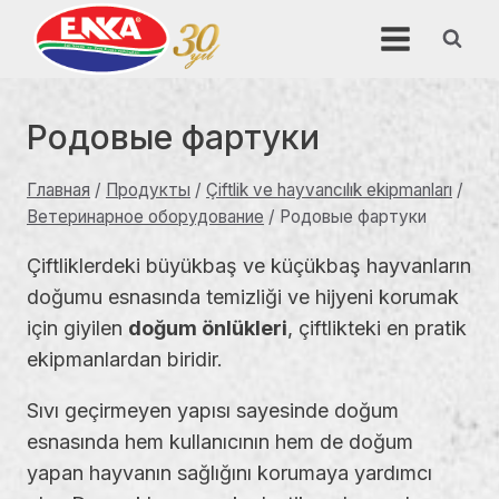
Перейти
к
содержимому
Родовые фартуки
Главная
/
Продукты
/
Çiftlik ve hayvancılık ekipmanları
/
Ветеринарное оборудование
/
Родовые фартуки
Çiftliklerdeki büyükbaş ve küçükbaş hayvanların
doğumu esnasında temizliği ve hijyeni korumak
için giyilen
doğum önlükleri
, çiftlikteki en pratik
ekipmanlardan biridir.
Sıvı geçirmeyen yapısı sayesinde doğum
esnasında hem kullanıcının hem de doğum
yapan hayvanın sağlığını korumaya yardımcı