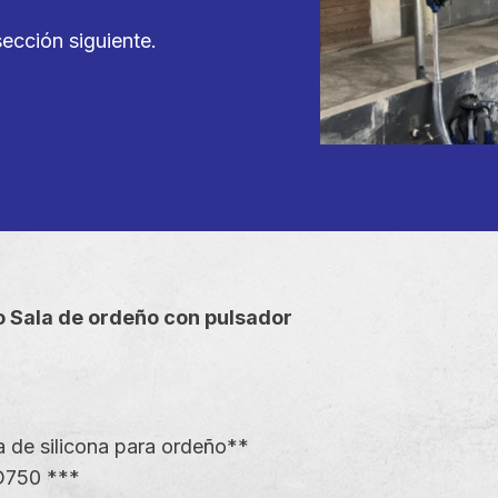
sección siguiente.
to Sala de ordeño con pulsador
a de silicona para ordeño**
D750 ***