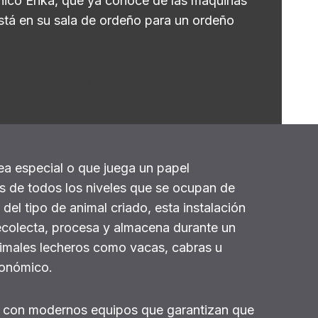
ónico Enka, que ya conoce de las máquinas
stá en su sala de ordeño para un ordeño
Facebook
Instagram
YouTube
LinkedIn
rea especial o que juega un papel
s de todos los niveles que se ocupan de
el tipo de animal criado, esta instalación
ecolecta, procesa y almacena durante un
nimales lecheros como vacas, cabras u
conómico.
a con modernos equipos que garantizan que