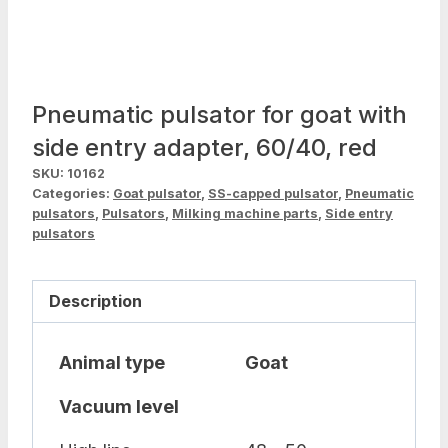
Pneumatic pulsator for goat with
side entry adapter, 60/40, red
SKU:
10162
Categories:
Goat pulsator
,
SS-capped pulsator
,
Pneumatic
pulsators
,
Pulsators
,
Milking machine parts
,
Side entry
pulsators
Description
Animal type
Goat
Vacuum level