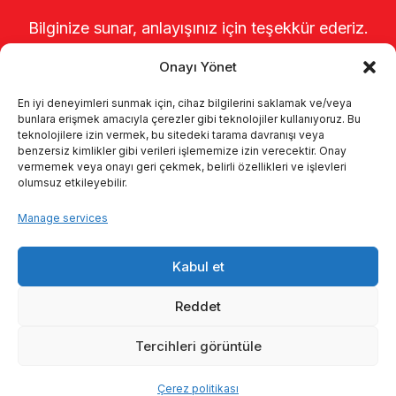
Bilginize sunar, anlayışınız için teşekkür ederiz.
Onayı Yönet
En iyi deneyimleri sunmak için, cihaz bilgilerini saklamak ve/veya
bunlara erişmek amacıyla çerezler gibi teknolojiler kullanıyoruz. Bu
teknolojilere izin vermek, bu sitedeki tarama davranışı veya
benzersiz kimlikler gibi verileri işlememize izin verecektir. Onay
vermemek veya onayı geri çekmek, belirli özellikleri ve işlevleri
olumsuz etkileyebilir.
Home
About us
Products
Manage services
Milking systems
Catalogs
KVKK
Kabul et
Kalite politikamız
Contact
Reddet
Tercihleri görüntüle
© 2026 Enka Tarım
Çerez politikası