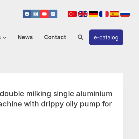
s
News
Contact
e-catalog
uble milking single aluminium
chine with drippy oily pump for