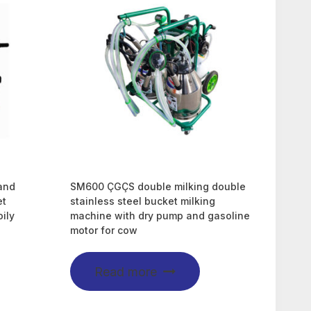
and
SM600 ÇGÇS double milking double
et
stainless steel bucket milking
ily
machine with dry pump and gasoline
motor for cow
Read more