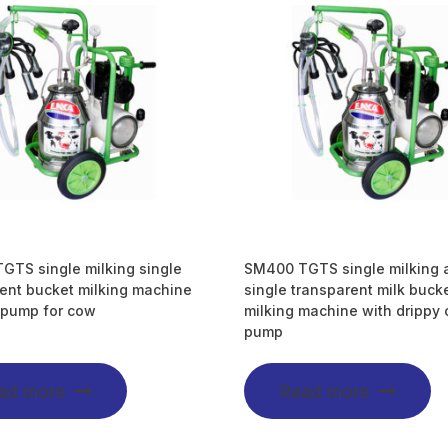
TS single milking single
SM400 TGTS single milking 
ent bucket milking machine
single transparent milk buck
 pump for cow
milking machine with drippy o
pump
ad more
Read more