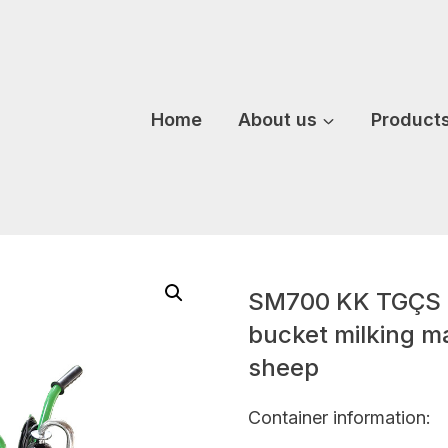
Home
About us
Product
SM700 KK TGÇS do
bucket milking ma
sheep
Container information: