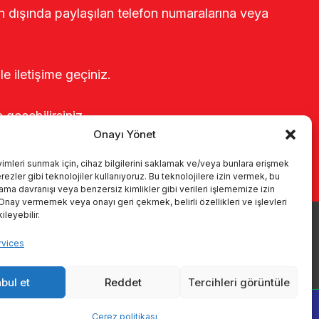
rin dışında paylaşılan telefon numaralarına veya
le iletişime geçiniz.
e geçebilirsiniz.
Onayı Yönet
yimleri sunmak için, cihaz bilgilerini saklamak ve/veya bunlara erişmek
ezler gibi teknolojiler kullanıyoruz. Bu teknolojilere izin vermek, bu
rama davranışı veya benzersiz kimlikler gibi verileri işlememize izin
 Onay vermemek veya onayı geri çekmek, belirli özellikleri ve işlevleri
leyebilir.
vices
s
Catalogs
KVKK
Kalite politikamız
Contact
bul et
Reddet
Tercihleri görüntüle
Çerez politikası