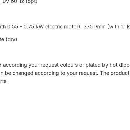
110V 60Hz (opt)
th 0.55 - 0.75 kW electric motor), 375 l/min (with 1.1 
te (dry)
according your request colours or plated by hot dipper
 can be changed according to your request. The product
rts.