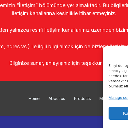
temizin “İletişim” bölümünde yer almaktadır. Bu bilgile
iletişim kanallarına kesinlikle itibar etmeyiniz.
tfen yalnızca resmî iletişim kanallarımız üzerinden bizim
m, adres vs.) ile ilgili bilgi almak için de bizlerle iletişim
Bilginize sunar, anlayışınız için teşekkür ederiz.
En iyi dene
amacıyla çer
sitedeki ta
verecektir.
olumsuz etki
Manage ser
Home
About us
Products
Milking system
Ka