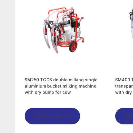
SM250 TGÇS double milking single
SM400 TG
aluminium bucket milking machine
transpar
with dry pump for cow
with dry
Read more
Re