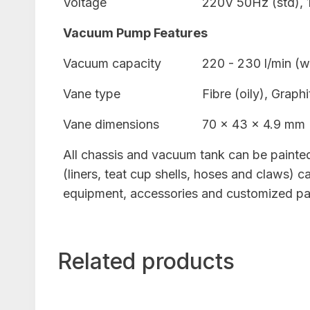
Voltage
220V 50Hz (std), 
Vacuum Pump Features
Vacuum capacity
220 - 230 l/min (wi
Vane type
Fibre (oily), Graphi
Vane dimensions
70 x 43 x 4.9 mm
All chassis and vacuum tank can be painted 
(liners, teat cup shells, hoses and claws)
equipment, accessories and customized pa
Related products