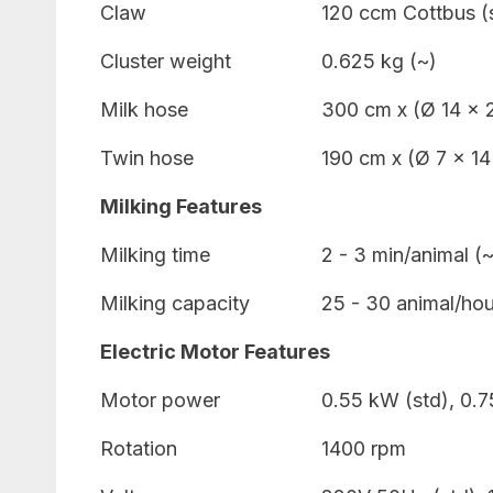
Claw
120 ccm Cottbus (
Cluster weight
0.625 kg (~)
Milk hose
300 cm x (Ø 14 x
Twin hose
190 cm x (Ø 7 x 1
Milking Features
Milking time
2 - 3 min/animal (~
Milking capacity
25 - 30 animal/hou
Electric Motor Features
Motor power
0.55 kW (std), 0.7
Rotation
1400 rpm