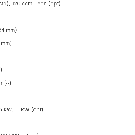
std), 120 ccm Leon (opt)
 24 mm)
4 mm)
)
r (~)
5 kW, 1.1 kW (opt)