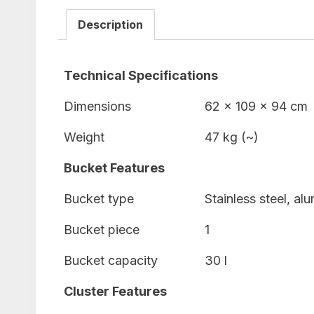
Description
Technical Specifications
Dimensions
62 x 109 x 94 cm
Weight
47 kg (~)
Bucket Features
Bucket type
Stainless steel, al
Bucket piece
1
Bucket capacity
30 l
Cluster Features