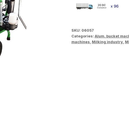
SKU:
06057
Categories:
Alum. bucket mac
machines
,
Milking industry
,
M