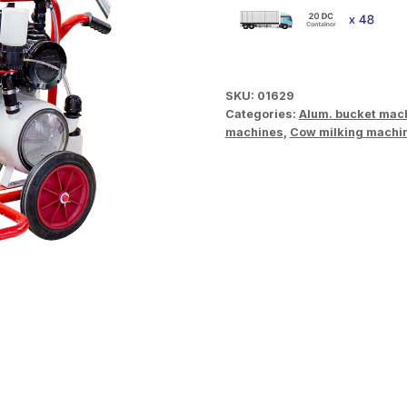
SKU:
01629
Categories:
Alum. bucket mac
machines
,
Cow milking machi