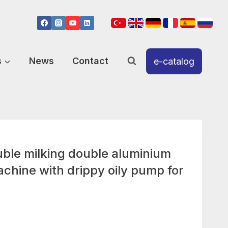
s
News
Contact
e-catalog
le milking double aluminium
chine with drippy oily pump for