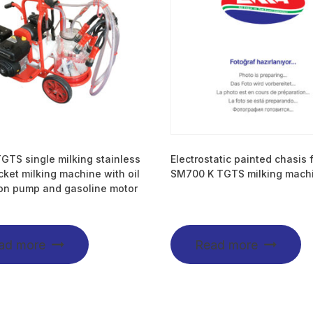
TS single milking stainless
Electrostatic painted chasis 
cket milking machine with oil
SM700 K TGTS milking mach
ion pump and gasoline motor
ad more
Read more