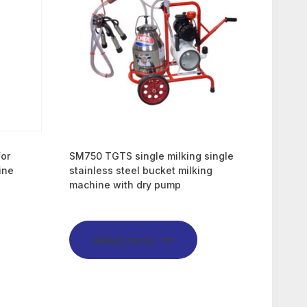
for
SM750 TGTS single milking single
ine
stainless steel bucket milking
machine with dry pump
Read more