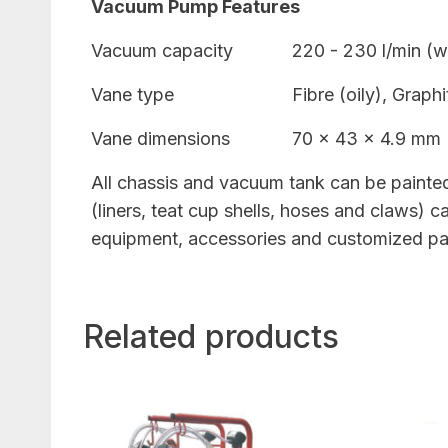
Vacuum Pump Features
Vacuum capacity
220 - 230 l/min (wi
Vane type
Fibre (oily), Graphi
Vane dimensions
70 x 43 x 4.9 mm
All chassis and vacuum tank can be painted 
(liners, teat cup shells, hoses and claws)
equipment, accessories and customized pa
Related products