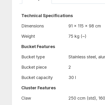
Technical Specifications
Dimensions
91 x 115 x 98 cm
Weight
75 kg (~)
Bucket Features
Bucket type
Stainless steel, al
Bucket piece
2
Bucket capacity
30 l
Cluster Features
Claw
250 ccm (std), 160