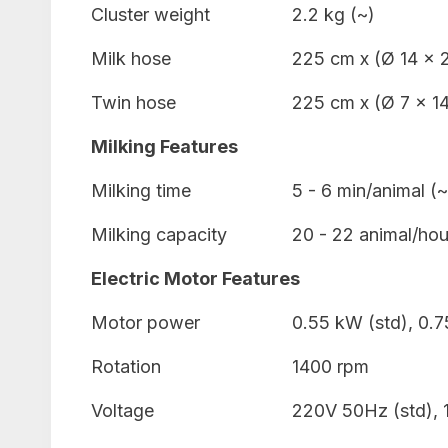
Cluster weight
2.2 kg (~)
Milk hose
225 cm x (Ø 14 x
Twin hose
225 cm x (Ø 7 x 1
Milking Features
Milking time
5 - 6 min/animal (~
Milking capacity
20 - 22 animal/hou
Electric Motor Features
Motor power
0.55 kW (std), 0.7
Rotation
1400 rpm
Voltage
220V 50Hz (std), 