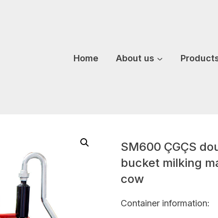
Home
About us
Product
SM600 ÇGÇS doub
bucket milking ma
cow
Container information: