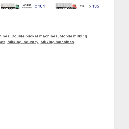
hines
,
Double bucket machines
,
Mobile milking
nes
,
Milking industry
,
Milking machines