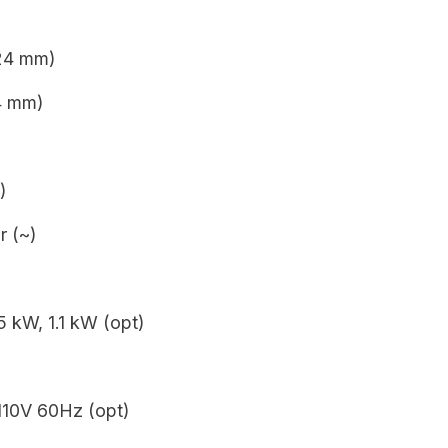
 24 mm)
4 mm)
)
r (~)
5 kW, 1.1 kW (opt)
110V 60Hz (opt)