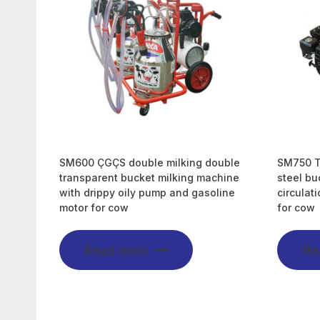
SM600 ÇGÇS double milking double
SM750 TG
transparent bucket milking machine
steel bu
with drippy oily pump and gasoline
circulat
motor for cow
for cow
Read more
Re