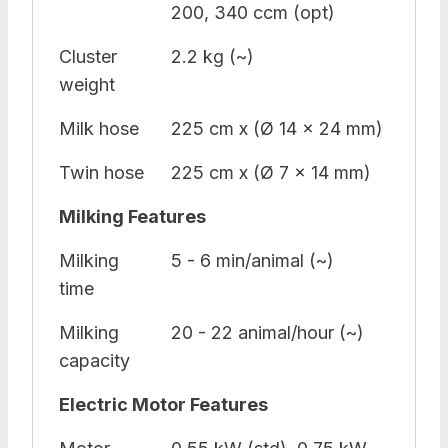
200, 340 ccm (opt)
Cluster
2.2 kg (~)
weight
Milk hose
225 cm x (Ø 14 x 24 mm)
Twin hose
225 cm x (Ø 7 x 14 mm)
Milking Features
Milking
5 - 6 min/animal (~)
time
Milking
20 - 22 animal/hour (~)
capacity
Electric Motor Features