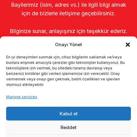
Bayilerimiz (isim, adres vs.) ile ilgili bilgi almak
için de bizlerle iletişime geçebilirsiniz.
Bilginize sunar, anlayışınız için teşekkür ederiz.
Onayı Yönet
En iyi deneyimleri sunmak için, cihaz bilgilerini saklamak ve/veya
bunlara erişmek amacıyla çerezler gibi teknolojiler kullanıyoruz. Bu
teknolojilere izin vermek, bu sitedeki tarama davranışı veya
benzersiz kimlikler gibi verileri işlememize izin verecektir. Onay
vermemek veya onayı geri çekmek, belirli özellikleri ve işlevleri
olumsuz etkileyebilir.
Home
About us
Products
Manage services
Milking systems
Catalogs
KVKK
Kabul et
Kalite politikamız
Contact
Reddet