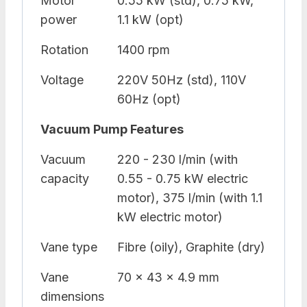
Motor
0.55 kW (std), 0.75 kW,
power
1.1 kW (opt)
Rotation
1400 rpm
Voltage
220V 50Hz (std), 110V
60Hz (opt)
Vacuum Pump Features
Vacuum
220 - 230 l/min (with
capacity
0.55 - 0.75 kW electric
motor), 375 l/min (with 1.1
kW electric motor)
Vane type
Fibre (oily), Graphite (dry)
Vane
70 x 43 x 4.9 mm
dimensions