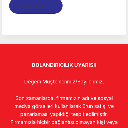
Read more
DOLANDIRICILIK UYARISI!
Değerli Müşterilerimiz/Bayilerimiz,
Son zamanlarda, firmamızın adı ve sosyal
medya görselleri kullanılarak ürün satışı ve
pazarlaması yapıldığı tespit edilmiştir.
Firmamızla hiçbir bağlantısı olmayan kişi veya