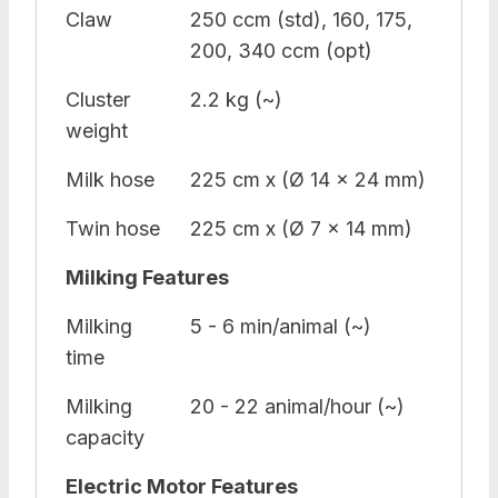
Claw
250 ccm (std), 160, 175,
200, 340 ccm (opt)
Cluster
2.2 kg (~)
weight
Milk hose
225 cm x (Ø 14 x 24 mm)
Twin hose
225 cm x (Ø 7 x 14 mm)
Milking Features
Milking
5 - 6 min/animal (~)
time
Milking
20 - 22 animal/hour (~)
capacity
Electric Motor Features