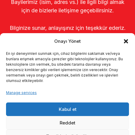
Bayilerimiz (isim, adres vs.) ile ilgili bilgi almak
için de bizlerle iletişime geçebilirsiniz.
Bilginize sunar, anlayışınız için teşekkür ederiz.
Onayı Yönet
En iyi deneyimleri sunmak için, cihaz bilgilerini saklamak ve/veya
bunlara erişmek amacıyla çerezler gibi teknolojiler kullanıyoruz. Bu
teknolojilere izin vermek, bu sitedeki tarama davranışı veya
benzersiz kimlikler gibi verileri işlememize izin verecektir. Onay
vermemek veya onayı geri çekmek, belirli özellikleri ve işlevleri
olumsuz etkileyebilir.
Home
About us
Products
Manage services
Milking systems
Catalogs
KVKK
Kabul et
Kalite politikamız
Contact
Reddet