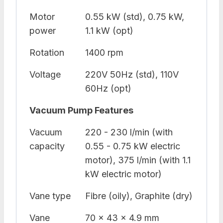
Motor
0.55 kW (std), 0.75 kW,
power
1.1 kW (opt)
Rotation
1400 rpm
Voltage
220V 50Hz (std), 110V
60Hz (opt)
Vacuum Pump Features
Vacuum
220 - 230 l/min (with
capacity
0.55 - 0.75 kW electric
motor), 375 l/min (with 1.1
kW electric motor)
Vane type
Fibre (oily), Graphite (dry)
Vane
70 x 43 x 4.9 mm