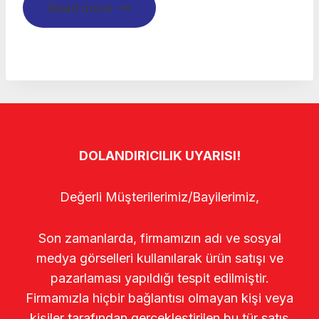
Read more
DOLANDIRICILIK UYARISI!
Değerli Müşterilerimiz/Bayilerimiz,
Son zamanlarda, firmamızın adı ve sosyal
medya görselleri kullanılarak ürün satışı ve
pazarlaması yapıldığı tespit edilmiştir.
Firmamızla hiçbir bağlantısı olmayan kişi veya
kişiler tarafından gerçekleştirilen bu tür satış