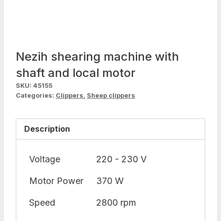
Nezih shearing machine with
shaft and local motor
SKU:
45155
Categories:
Clippers
,
Sheep clippers
Description
Voltage
220 - 230 V
Motor Power
370 W
Speed
2800 rpm