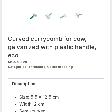
Curved currycomb for cow,
galvanized with plastic handle,
eco
SKU:
41499
Categories:
Threshers
,
Cattle breeding
Description
Size: 5.5 x 12.5 cm
Width: 2 cm
Semi-curved