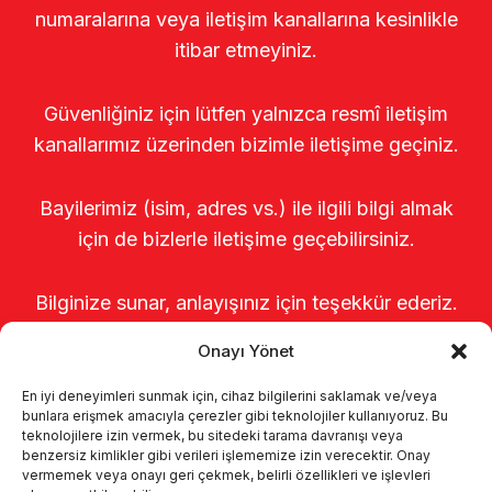
numaralarına veya iletişim kanallarına kesinlikle
itibar etmeyiniz.
Güvenliğiniz için lütfen yalnızca resmî iletişim
kanallarımız üzerinden bizimle iletişime geçiniz.
Bayilerimiz (isim, adres vs.) ile ilgili bilgi almak
için de bizlerle iletişime geçebilirsiniz.
Bilginize sunar, anlayışınız için teşekkür ederiz.
Onayı Yönet
En iyi deneyimleri sunmak için, cihaz bilgilerini saklamak ve/veya
bunlara erişmek amacıyla çerezler gibi teknolojiler kullanıyoruz. Bu
teknolojilere izin vermek, bu sitedeki tarama davranışı veya
benzersiz kimlikler gibi verileri işlememize izin verecektir. Onay
vermemek veya onayı geri çekmek, belirli özellikleri ve işlevleri