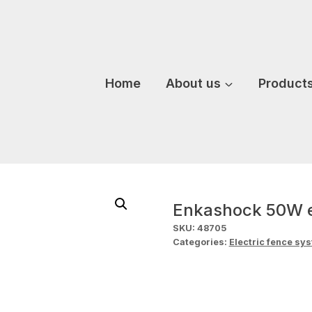
Home
About us
Product
Enkashock 50W en
SKU:
48705
Categories:
Electric fence sy