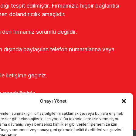
ğı tespit edilmiştir. Firmamızla hiçbir bağlantısı
en dolandırıcılık amaçlıdır.
erden firmamız sorumlu değildir.
rin dışında paylaşılan telefon numaralarına veya
le iletişime geçiniz.
e geçebilirsiniz.
Onayı Yönet
yimleri sunmak için, cihaz bilgilerini saklamak ve/veya bunlara erişmek
ezler gibi teknolojiler kullanıyoruz. Bu teknolojilere izin vermek, bu
rama davranışı veya benzersiz kimlikler gibi verileri işlememize izin
 Onay vermemek veya onayı geri çekmek, belirli özellikleri ve işlevleri
leyebilir.