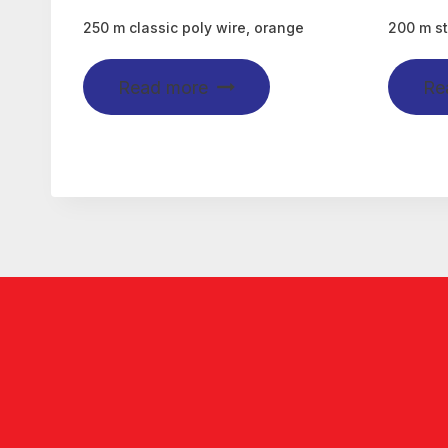
250 m classic poly wire, orange
200 m st
Read more
Re