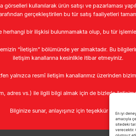
rselleri kullanılarak ürün satışı ve pazarlaması yapıldı
arafından gerçekleştirilen bu tür satış faaliyetleri tamam
le herhangi bir ilişkisi bulunmamakta olup, bu tür işleml
temizin “İletişim” bölümünde yer almaktadır. Bu bilgile
iletişim kanallarına kesinlikle itibar etmeyiniz.
tfen yalnızca resmî iletişim kanallarımız üzerinden bizim
m, adres vs.) ile ilgili bilgi almak için de bizlerle iletişim
Bilginize sunar, anlayışınız için teşekkür ederiz.
En iyi dene
amacıyla çer
sitedeki ta
verecektir.
olumsuz etki