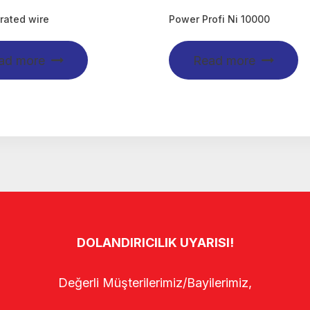
rated wire
Power Profi Ni 10000
ad more
Read more
DOLANDIRICILIK UYARISI!
Değerli Müşterilerimiz/Bayilerimiz,