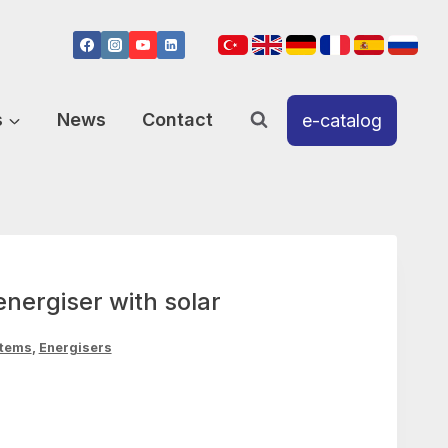
s
News
Contact
e-catalog
ergiser with solar
stems
,
Energisers