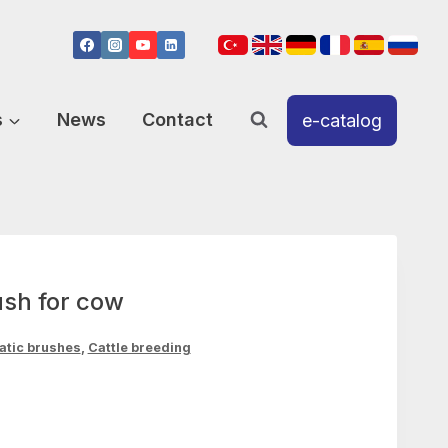
s
News
Contact
e-catalog
sh for cow
atic brushes
,
Cattle breeding