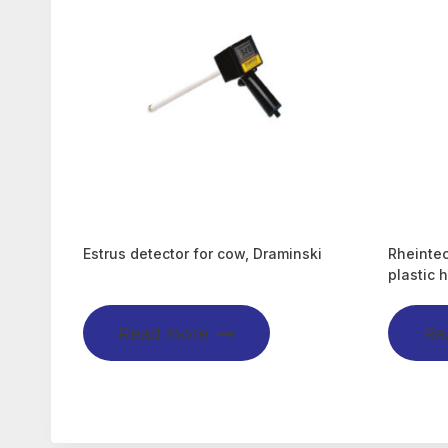
Estrus detector for cow, Draminski
Rheintec
plastic 
Read more
Re