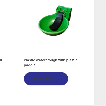
lf
Plastic water trough with plastic
paddle
Read more