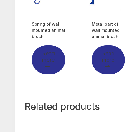
Spring of wall
Metal part of
mounted animal
wall mounted
brush
animal brush
Read
Read
more
more
Related products