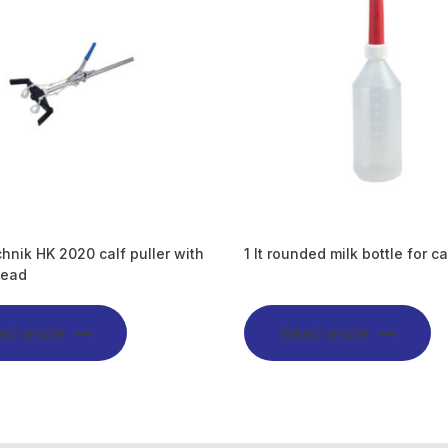
hnik HK 2020 calf puller with
1 lt rounded milk bottle for ca
head
ad more
Read more