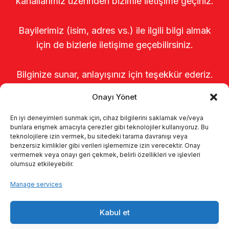
kanallarımız üzerinden bizimle iletişime geçiniz.
Bayilerimiz (isim, adres vs.) ile ilgili bilgi almak
için de bizlerle iletişime geçebilirsiniz.
Bilginize sunar, anlayışınız için teşekkür ederiz.
Onayı Yönet
En iyi deneyimleri sunmak için, cihaz bilgilerini saklamak ve/veya
bunlara erişmek amacıyla çerezler gibi teknolojiler kullanıyoruz. Bu
teknolojilere izin vermek, bu sitedeki tarama davranışı veya
benzersiz kimlikler gibi verileri işlememize izin verecektir. Onay
vermemek veya onayı geri çekmek, belirli özellikleri ve işlevleri
olumsuz etkileyebilir.
Home
About us
Products
Manage services
Milking systems
Catalogs
KVKK
Kabul et
Kalite politikamız
Contact