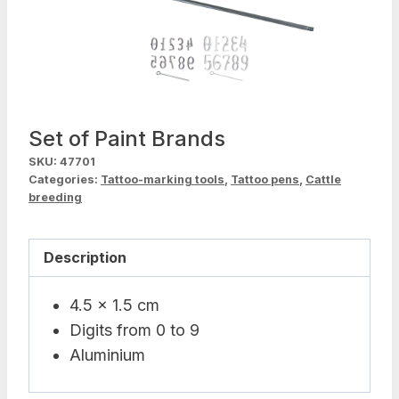
Set of Paint Brands
SKU:
47701
Categories:
Tattoo-marking tools
,
Tattoo pens
,
Cattle
breeding
Description
4.5 x 1.5 cm
Digits from 0 to 9
Aluminium