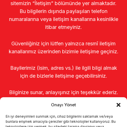
sitemizin “İletişim” bölümünde yer almaktadır.
Bu bilgilerin dışında paylaşılan telefon
numaralarına veya iletişim kanallarına kesinlikle
itibar etmeyiniz.
Güvenliğiniz için lütfen yalnızca resmî iletişim
kanallarımız üzerinden bizimle iletişime geçiniz.
Bayilerimiz (isim, adres vs.) ile ilgili bilgi almak
için de bizlerle iletişime geçebilirsiniz.
Bilginize sunar, anlayışınız için teşekkür ederiz.
Onayı Yönet
En iyi deneyimleri sunmak için, cihaz bilgilerini saklamak ve/veya
bunlara erişmek amacıyla çerezler gibi teknolojiler kullanıyoruz. Bu
teknolojilere izin vermek, bu sitedeki tarama davranışı veya