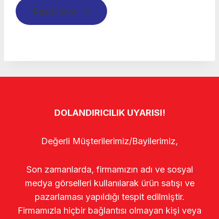
Read more
DOLANDIRICILIK UYARISI!
Değerli Müşterilerimiz/Bayilerimiz,
Son zamanlarda, firmamızın adı ve sosyal
medya görselleri kullanılarak ürün satışı ve
pazarlaması yapıldığı tespit edilmiştir.
Firmamızla hiçbir bağlantısı olmayan kişi veya