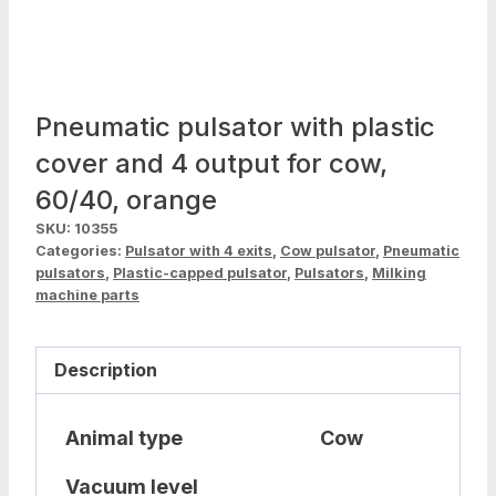
Pneumatic pulsator with plastic
cover and 4 output for cow,
60/40, orange
SKU:
10355
Categories:
Pulsator with 4 exits
,
Cow pulsator
,
Pneumatic
pulsators
,
Plastic-capped pulsator
,
Pulsators
,
Milking
machine parts
Description
Animal type
Cow
Vacuum level