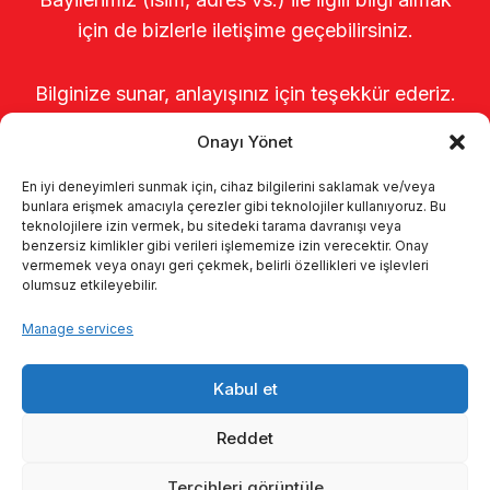
için de bizlerle iletişime geçebilirsiniz.
Bilginize sunar, anlayışınız için teşekkür ederiz.
Onayı Yönet
En iyi deneyimleri sunmak için, cihaz bilgilerini saklamak ve/veya
bunlara erişmek amacıyla çerezler gibi teknolojiler kullanıyoruz. Bu
teknolojilere izin vermek, bu sitedeki tarama davranışı veya
benzersiz kimlikler gibi verileri işlememize izin verecektir. Onay
vermemek veya onayı geri çekmek, belirli özellikleri ve işlevleri
olumsuz etkileyebilir.
Home
About us
Products
Manage services
Milking systems
Catalogs
KVKK
Kabul et
Kalite politikamız
Contact
Reddet
Tercihleri görüntüle