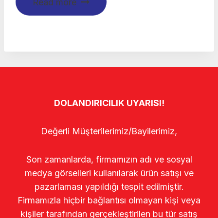
Read more
DOLANDIRICILIK UYARISI!
Değerli Müşterilerimiz/Bayilerimiz,
Son zamanlarda, firmamızın adı ve sosyal
medya görselleri kullanılarak ürün satışı ve
pazarlaması yapıldığı tespit edilmiştir.
Firmamızla hiçbir bağlantısı olmayan kişi veya
kişiler tarafından gerçekleştirilen bu tür satış