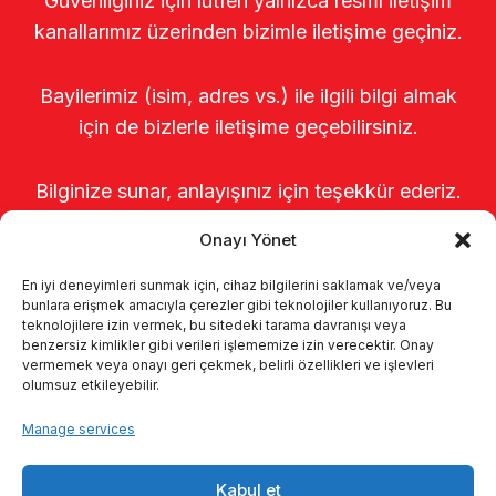
Güvenliğiniz için lütfen yalnızca resmî iletişim
kanallarımız üzerinden bizimle iletişime geçiniz.
Bayilerimiz (isim, adres vs.) ile ilgili bilgi almak
için de bizlerle iletişime geçebilirsiniz.
Bilginize sunar, anlayışınız için teşekkür ederiz.
Onayı Yönet
En iyi deneyimleri sunmak için, cihaz bilgilerini saklamak ve/veya
bunlara erişmek amacıyla çerezler gibi teknolojiler kullanıyoruz. Bu
teknolojilere izin vermek, bu sitedeki tarama davranışı veya
benzersiz kimlikler gibi verileri işlememize izin verecektir. Onay
vermemek veya onayı geri çekmek, belirli özellikleri ve işlevleri
olumsuz etkileyebilir.
Home
About us
Products
Manage services
Milking systems
Catalogs
KVKK
Kabul et
Kalite politikamız
Contact