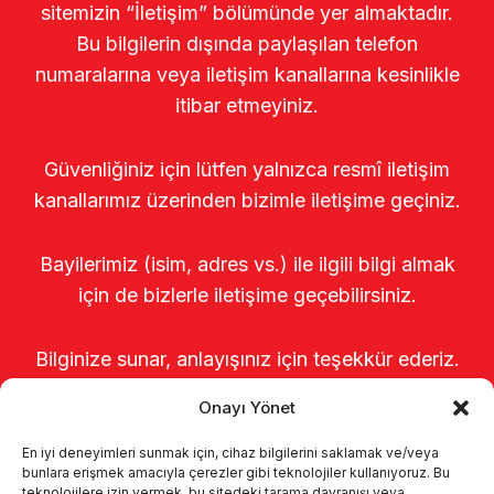
sitemizin “İletişim” bölümünde yer almaktadır.
Bu bilgilerin dışında paylaşılan telefon
numaralarına veya iletişim kanallarına kesinlikle
itibar etmeyiniz.
Güvenliğiniz için lütfen yalnızca resmî iletişim
kanallarımız üzerinden bizimle iletişime geçiniz.
Bayilerimiz (isim, adres vs.) ile ilgili bilgi almak
için de bizlerle iletişime geçebilirsiniz.
Bilginize sunar, anlayışınız için teşekkür ederiz.
Onayı Yönet
En iyi deneyimleri sunmak için, cihaz bilgilerini saklamak ve/veya
bunlara erişmek amacıyla çerezler gibi teknolojiler kullanıyoruz. Bu
teknolojilere izin vermek, bu sitedeki tarama davranışı veya