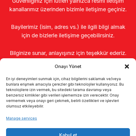
Güvenliğiniz için lütfen yalnızca resmî iletişim
kanallarımız üzerinden bizimle iletişime geçiniz.
Bayilerimiz (isim, adres vs.) ile ilgili bilgi almak
için de bizlerle iletişime geçebilirsiniz.
Bilginize sunar, anlayışınız için teşekkür ederiz.
Onayı Yönet
En iyi deneyimleri sunmak için, cihaz bilgilerini saklamak ve/veya
bunlara erişmek amacıyla çerezler gibi teknolojiler kullanıyoruz. Bu
teknolojilere izin vermek, bu sitedeki tarama davranışı veya
benzersiz kimlikler gibi verileri işlememize izin verecektir. Onay
vermemek veya onayı geri çekmek, belirli özellikleri ve işlevleri
olumsuz etkileyebilir.
Home
About us
Products
Manage services
Milking systems
Catalogs
KVKK
Kabul et
Kalite politikamız
Contact