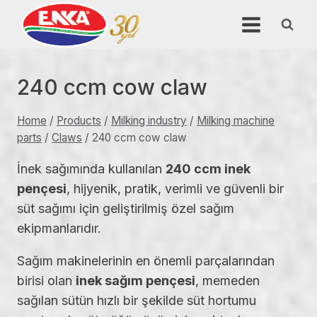
Skip
to
content
240 ccm cow claw
Home
/
Products
/
Milking industry
/
Milking machine
parts
/
Claws
/
240 ccm cow claw
İnek sağımında kullanılan
240 ccm inek
pençesi
, hijyenik, pratik, verimli ve güvenli bir
süt sağımı için geliştirilmiş özel sağım
ekipmanlarıdır.
Sağım makinelerinin en önemli parçalarından
birisi olan
inek sağım pençesi
, memeden
sağılan sütün hızlı bir şekilde süt hortumu