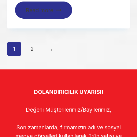
Read more
1
2
→
DOLANDIRICILIK UYARISI!
Değerli Müşterilerimiz/Bayilerimiz,
Son zamanlarda, firmamızın adı ve sosyal
medya görselleri kullanılarak ürün satışı ve