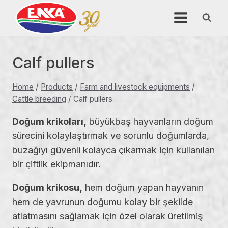
Skip
to
content
Calf pullers
Home
/
Products
/
Farm and livestock equipments
/
Cattle breeding
/
Calf pullers
Doğum krikoları,
büyükbaş hayvanların doğum
sürecini kolaylaştırmak ve sorunlu doğumlarda,
buzağıyı güvenli kolayca çıkarmak için kullanılan
bir çiftlik ekipmanıdır.
Doğum krikosu,
hem doğum yapan hayvanın
hem de yavrunun doğumu kolay bir şekilde
atlatmasını sağlamak için özel olarak üretilmiş