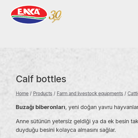
Skip
to
content
Calf bottles
Home
/
Products
/
Farm and livestock equipments
/
Catt
Buzağı biberonları
, yeni doğan yavru hayvanların
Anne sütünün yetersiz geldiği ya da ek besin ta
duyduğu besini kolayca almasını sağlar.