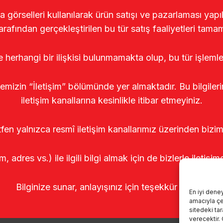
rselleri kullanılarak ürün satışı ve pazarlaması yapıldı
arafından gerçekleştirilen bu tür satış faaliyetleri tamam
le herhangi bir ilişkisi bulunmamakta olup, bu tür işleml
temizin “İletişim” bölümünde yer almaktadır. Bu bilgile
iletişim kanallarına kesinlikle itibar etmeyiniz.
tfen yalnızca resmî iletişim kanallarımız üzerinden bizim
m, adres vs.) ile ilgili bilgi almak için de bizlerle iletişim
Bilginize sunar, anlayışınız için teşekkür ederiz.
En iyi dene
amacıyla çer
sitedeki ta
verecektir.