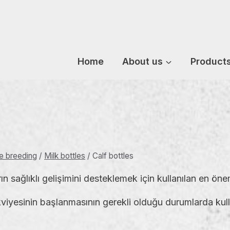
Home
About us
Product
le breeding
/
Milk bottles
/
Calf bottles
 sağlıklı gelişimini desteklemek için kullanılan en öneml
kviyesinin başlanmasının gerekli olduğu durumlarda kul