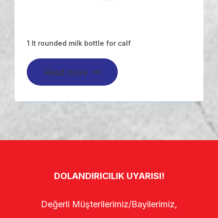
1 lt rounded milk bottle for calf
Read more
DOLANDIRICILIK UYARISI!
Değerli Müşterilerimiz/Bayilerimiz,