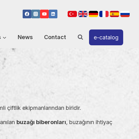
s
News
Contact
e-catalog
i çiftlik ekipmanlarından biridir.
lanılan
buzağı biberonları
, buzağının ihtiyaç