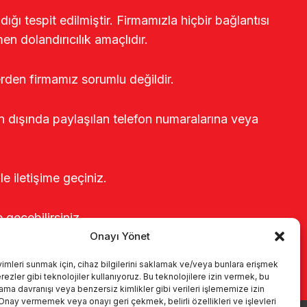
ğı tespit edilmiştir. Firmamızla hiçbir bağlantısı
en dolandırıcılık amaçlıdır.
erden firmamız sorumlu değildir.
rin dışında paylaşılan telefon numaralarına veya
le iletişime geçiniz.
e geçebilirsiniz.
Onayı Yönet
yimleri sunmak için, cihaz bilgilerini saklamak ve/veya bunlara erişmek
ezler gibi teknolojiler kullanıyoruz. Bu teknolojilere izin vermek, bu
rama davranışı veya benzersiz kimlikler gibi verileri işlememize izin
 Onay vermemek veya onayı geri çekmek, belirli özellikleri ve işlevleri