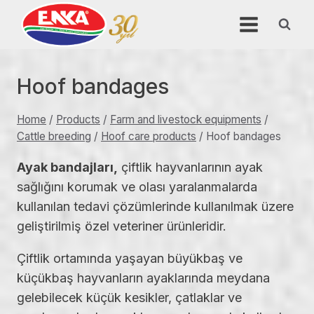
Skip
to
content
Hoof bandages
Home
/
Products
/
Farm and livestock equipments
/
Cattle breeding
/
Hoof care products
/
Hoof bandages
Ayak bandajları,
çiftlik hayvanlarının ayak
sağlığını korumak ve olası yaralanmalarda
kullanılan tedavi çözümlerinde kullanılmak üzere
geliştirilmiş özel veteriner ürünleridir.
Çiftlik ortamında yaşayan büyükbaş ve
küçükbaş hayvanların ayaklarında meydana
gelebilecek küçük kesikler, çatlaklar ve