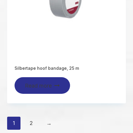
Silbertape hoof bandage, 25 m
Read more
1
2
→