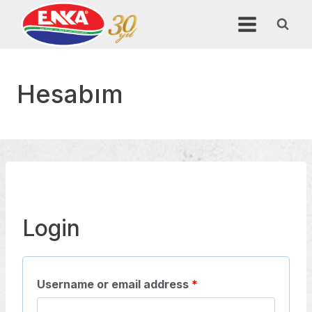
Skip
to
content
Hesabım
Login
R
Username or email address
*
e