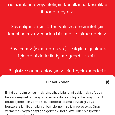
numaralarına veya iletişim kanallarına kesinlikle
itibar etmeyiniz.
Güvenliğiniz için lütfen yalnızca resmî iletişim
kanallarımız üzerinden bizimle iletişime geçiniz.
Bayilerimiz (isim, adres vs.) ile ilgili bilgi almak
için de bizlerle iletişime geçebilirsiniz.
Bilginize sunar, anlayışınız için teşekkür ederiz.
Onayı Yönet
En iyi deneyimleri sunmak için, cihaz bilgilerini saklamak ve/veya
bunlara erişmek amacıyla çerezler gibi teknolojiler kullanıyoruz. Bu
teknolojilere izin vermek, bu sitedeki tarama davranışı veya
benzersiz kimlikler gibi verileri işlememize izin verecektir. Onay
vermemek veya onayı geri çekmek, belirli özellikleri ve işlevleri