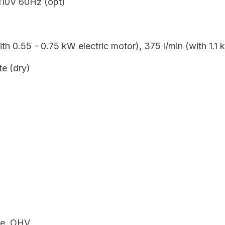
110V 60Hz (opt)
th 0.55 - 0.75 kW electric motor), 375 l/min (with 1.1 
te (dry)
ke, OHV