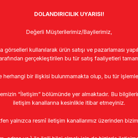
DOLANDIRICILIK UYARISI!
Değerli Müşterilerimiz/Bayilerimiz,
rselleri kullanılarak ürün satışı ve pazarlaması yapıldı
arafından gerçekleştirilen bu tür satış faaliyetleri tamam
le herhangi bir ilişkisi bulunmamakta olup, bu tür işleml
temizin “İletişim” bölümünde yer almaktadır. Bu bilgile
iletişim kanallarına kesinlikle itibar etmeyiniz.
tfen yalnızca resmî iletişim kanallarımız üzerinden bizim