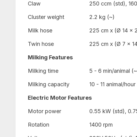
Claw
250 ccm (std), 160
Cluster weight
2.2 kg (~)
Milk hose
225 cm x (Ø 14 x
Twin hose
225 cm x (Ø 7 x 1
Milking Features
Milking time
5 - 6 min/animal (~
Milking capacity
10 - 11 animal/hour
Electric Motor Features
Motor power
0.55 kW (std), 0.7
Rotation
1400 rpm