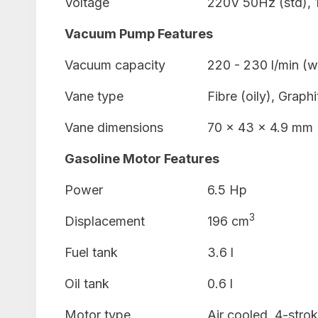
Voltage
220V 50Hz (std), 
Vacuum Pump Features
Vacuum capacity
220 - 230 l/min (wi
Vane type
Fibre (oily), Graphi
Vane dimensions
70 x 43 x 4.9 mm
Gasoline Motor Features
Power
6.5 Hp
3
Displacement
196 cm
Fuel tank
3.6 l
Oil tank
0.6 l
Motor type
Air cooled, 4-stro