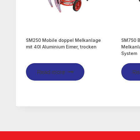
SM250 Mobile doppel Melkanlage
SM750 B
mit 40l Aluminium Eimer, trocken
Melkanla
System
Read more
Re