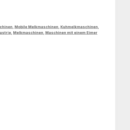
chinen
,
Mobile Melkmaschinen
,
Kuhmelkmaschinen
,
ustrie
,
Melkmaschinen
,
Maschinen mit einem Eimer