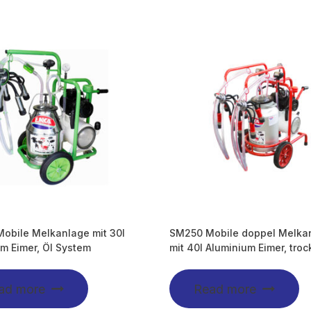
obile Melkanlage mit 30l
SM250 Mobile doppel Melka
m Eimer, Öl System
mit 40l Aluminium Eimer, tro
ad more
Read more