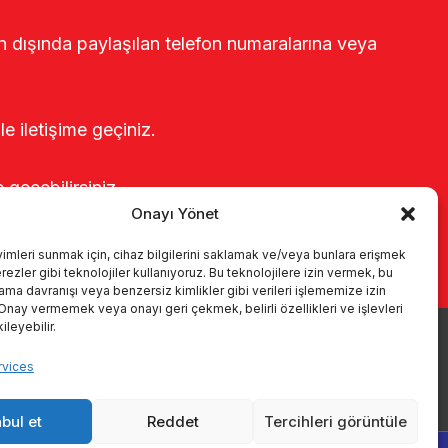
rin dışında paylaşılan telefon numaralarına veya
le iletişime geçiniz.
e geçebilirsiniz.
Onayı Yönet
yimleri sunmak için, cihaz bilgilerini saklamak ve/veya bunlara erişmek
ezler gibi teknolojiler kullanıyoruz. Bu teknolojilere izin vermek, bu
rama davranışı veya benzersiz kimlikler gibi verileri işlememize izin
 Onay vermemek veya onayı geri çekmek, belirli özellikleri ve işlevleri
leyebilir.
vices
e
Kataloge
KVKK
Kalite politikamız
Kontakt
bul et
Reddet
Tercihleri görüntüle