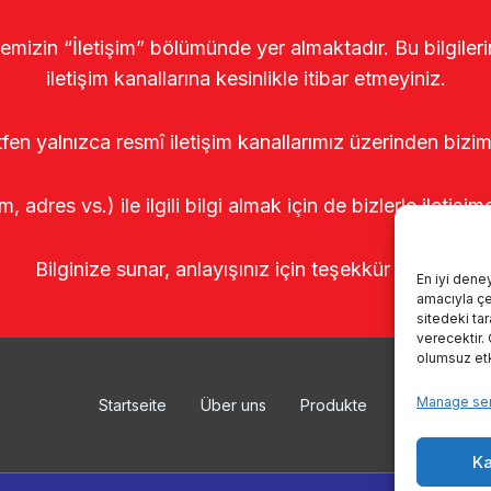
temizin “İletişim” bölümünde yer almaktadır. Bu bilgile
iletişim kanallarına kesinlikle itibar etmeyiniz.
tfen yalnızca resmî iletişim kanallarımız üzerinden bizim
m, adres vs.) ile ilgili bilgi almak için de bizlerle iletişim
Bilginize sunar, anlayışınız için teşekkür ederiz.
En iyi dene
amacıyla çer
sitedeki ta
verecektir.
olumsuz etki
Manage ser
Startseite
Über uns
Produkte
Melksystem
Ka