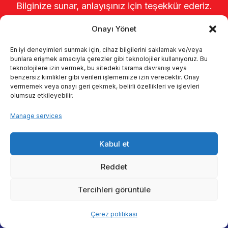
Bilginize sunar, anlayışınız için teşekkür ederiz.
Onayı Yönet
En iyi deneyimleri sunmak için, cihaz bilgilerini saklamak ve/veya
bunlara erişmek amacıyla çerezler gibi teknolojiler kullanıyoruz. Bu
teknolojilere izin vermek, bu sitedeki tarama davranışı veya
benzersiz kimlikler gibi verileri işlememize izin verecektir. Onay
vermemek veya onayı geri çekmek, belirli özellikleri ve işlevleri
olumsuz etkileyebilir.
Startseite
Über uns
Produkte
Manage services
Melksysteme
Kataloge
KVKK
Kabul et
Kalite politikamız
Kontakt
Reddet
Tercihleri görüntüle
© 2026 Enka Tarım
Çerez politikası