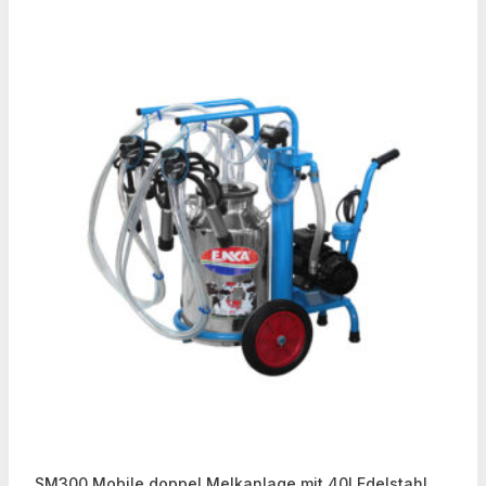
SM300 Mobile doppel Melkanlage mit 40l Edelstahl