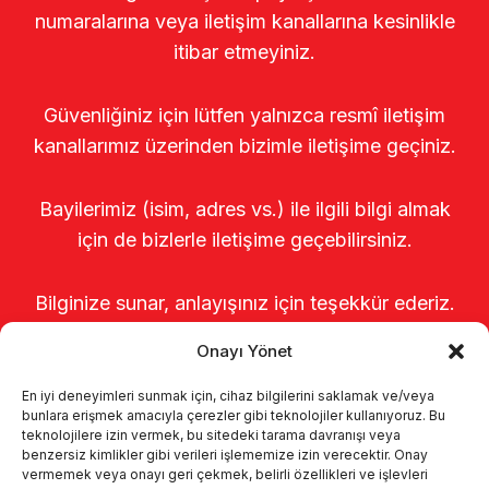
numaralarına veya iletişim kanallarına kesinlikle
itibar etmeyiniz.
Güvenliğiniz için lütfen yalnızca resmî iletişim
kanallarımız üzerinden bizimle iletişime geçiniz.
Bayilerimiz (isim, adres vs.) ile ilgili bilgi almak
için de bizlerle iletişime geçebilirsiniz.
Bilginize sunar, anlayışınız için teşekkür ederiz.
Onayı Yönet
En iyi deneyimleri sunmak için, cihaz bilgilerini saklamak ve/veya
bunlara erişmek amacıyla çerezler gibi teknolojiler kullanıyoruz. Bu
teknolojilere izin vermek, bu sitedeki tarama davranışı veya
benzersiz kimlikler gibi verileri işlememize izin verecektir. Onay
vermemek veya onayı geri çekmek, belirli özellikleri ve işlevleri