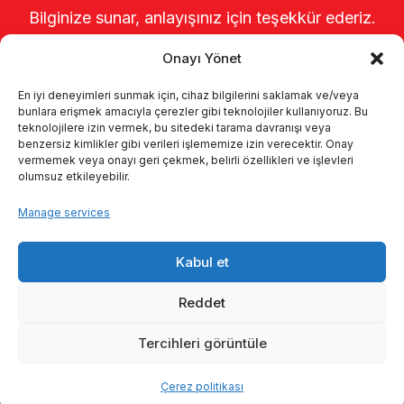
Bilginize sunar, anlayışınız için teşekkür ederiz.
Onayı Yönet
En iyi deneyimleri sunmak için, cihaz bilgilerini saklamak ve/veya
bunlara erişmek amacıyla çerezler gibi teknolojiler kullanıyoruz. Bu
teknolojilere izin vermek, bu sitedeki tarama davranışı veya
benzersiz kimlikler gibi verileri işlememize izin verecektir. Onay
vermemek veya onayı geri çekmek, belirli özellikleri ve işlevleri
olumsuz etkileyebilir.
Startseite
Über uns
Produkte
Manage services
Melksysteme
Kataloge
KVKK
Kabul et
Kalite politikamız
Kontakt
Reddet
Tercihleri görüntüle
© 2026 Enka Tarım
Çerez politikası