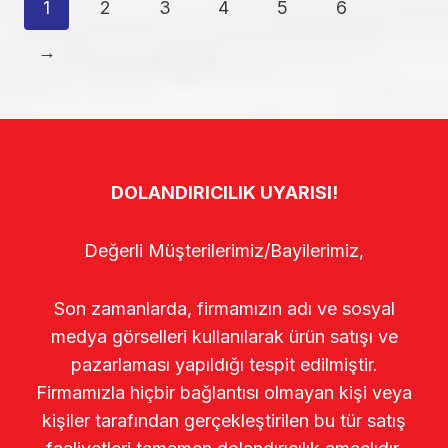
1
2
3
4
5
6
→
DOLANDIRICILIK UYARISI!
Değerli Müşterilerimiz/Bayilerimiz,
Son zamanlarda, firmamızın adı ve sosyal
medya görselleri kullanılarak ürün satışı ve
pazarlaması yapıldığı tespit edilmiştir.
Firmamızla hiçbir bağlantısı olmayan kişi veya
kişiler tarafından gerçekleştirilen bu tür satış