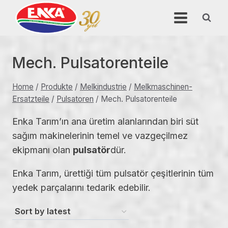
Skip
to
content
Mech. Pulsatorenteile
Home
/
Produkte
/
Melkindustrie
/
Melkmaschinen-
Ersatzteile
/
Pulsatoren
/
Mech. Pulsatorenteile
Enka Tarım’ın ana üretim alanlarından biri süt
sağım makinelerinin temel ve vazgeçilmez
ekipmanı olan
pulsatör
dür.
Enka Tarım, ürettiği tüm pulsatör çeşitlerinin tüm
yedek parçalarını tedarik edebilir.