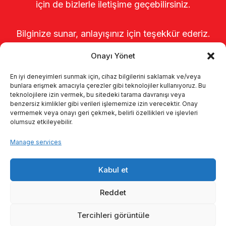
için de bizlerle iletişime geçebilirsiniz.
Bilginize sunar, anlayışınız için teşekkür ederiz.
Onayı Yönet
En iyi deneyimleri sunmak için, cihaz bilgilerini saklamak ve/veya
bunlara erişmek amacıyla çerezler gibi teknolojiler kullanıyoruz. Bu
teknolojilere izin vermek, bu sitedeki tarama davranışı veya
benzersiz kimlikler gibi verileri işlememize izin verecektir. Onay
vermemek veya onayı geri çekmek, belirli özellikleri ve işlevleri
olumsuz etkileyebilir.
Startseite
Über uns
Produkte
Manage services
Melksysteme
Kataloge
KVKK
Kabul et
Kalite politikamız
Kontakt
Reddet
Tercihleri görüntüle
© 2026 Enka Tarım