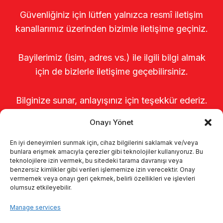
Güvenliğiniz için lütfen yalnızca resmî iletişim
kanallarımız üzerinden bizimle iletişime geçiniz.
Bayilerimiz (isim, adres vs.) ile ilgili bilgi almak
için de bizlerle iletişime geçebilirsiniz.
Bilginize sunar, anlayışınız için teşekkür ederiz.
Onayı Yönet
En iyi deneyimleri sunmak için, cihaz bilgilerini saklamak ve/veya
bunlara erişmek amacıyla çerezler gibi teknolojiler kullanıyoruz. Bu
teknolojilere izin vermek, bu sitedeki tarama davranışı veya
benzersiz kimlikler gibi verileri işlememize izin verecektir. Onay
vermemek veya onayı geri çekmek, belirli özellikleri ve işlevleri
olumsuz etkileyebilir.
Startseite
Über uns
Produkte
Manage services
Melksysteme
Kataloge
KVKK