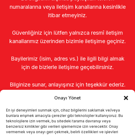
numaralarına veya iletişim kanallarına kesinlikle
itibar etmeyiniz.
Güvenliğiniz için lütfen yalnızca resmî iletişim
kanallarımız üzerinden bizimle iletişime geçiniz.
Bayilerimiz (isim, adres vs.) ile ilgili bilgi almak
için de bizlerle iletişime geçebilirsiniz.
Bilginize sunar, anlayışınız için teşekkür ederiz.
Onayı Yönet
En iyi deneyimleri sunmak için, cihaz bilgilerini saklamak ve/veya
bunlara erişmek amacıyla çerezler gibi teknolojiler kullanıyoruz. Bu
teknolojilere izin vermek, bu sitedeki tarama davranışı veya
benzersiz kimlikler gibi verileri işlememize izin verecektir. Onay
vermemek veya onayı geri çekmek, belirli özellikleri ve işlevleri