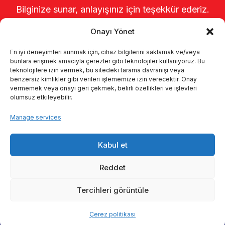
Bilginize sunar, anlayışınız için teşekkür ederiz.
Onayı Yönet
En iyi deneyimleri sunmak için, cihaz bilgilerini saklamak ve/veya
bunlara erişmek amacıyla çerezler gibi teknolojiler kullanıyoruz. Bu
teknolojilere izin vermek, bu sitedeki tarama davranışı veya
benzersiz kimlikler gibi verileri işlememize izin verecektir. Onay
vermemek veya onayı geri çekmek, belirli özellikleri ve işlevleri
olumsuz etkileyebilir.
Startseite
Über uns
Produkte
Manage services
Melksysteme
Kataloge
KVKK
Kabul et
Kalite politikamız
Kontakt
Reddet
Tercihleri görüntüle
© 2026 Enka Tarım
Çerez politikası