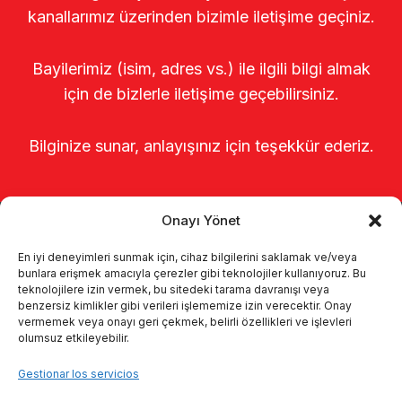
kanallarımız üzerinden bizimle iletişime geçiniz.
Bayilerimiz (isim, adres vs.) ile ilgili bilgi almak
için de bizlerle iletişime geçebilirsiniz.
Bilginize sunar, anlayışınız için teşekkür ederiz.
Onayı Yönet
En iyi deneyimleri sunmak için, cihaz bilgilerini saklamak ve/veya
bunlara erişmek amacıyla çerezler gibi teknolojiler kullanıyoruz. Bu
teknolojilere izin vermek, bu sitedeki tarama davranışı veya
benzersiz kimlikler gibi verileri işlememize izin verecektir. Onay
Página de inicio
Sobre nosotros
vermemek veya onayı geri çekmek, belirli özellikleri ve işlevleri
olumsuz etkileyebilir.
Productos
Sistemas de ordeño
Gestionar los servicios
Catálogos
KVKK
Kalite politikamız