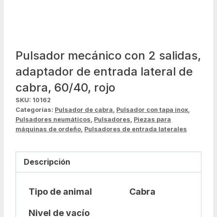
Pulsador mecánico con 2 salidas,
adaptador de entrada lateral de
cabra, 60/40, rojo
SKU:
10162
Categorías:
Pulsador de cabra
,
Pulsador con tapa inox
,
Pulsadores neumáticos
,
Pulsadores
,
Piezas para
máquinas de ordeño
,
Pulsadores de entrada laterales
Descripción
Tipo de animal
Cabra
Nivel de vacío