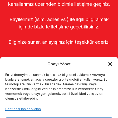
kanallarımız üzerinden bizimle iletişime geçiniz.
Bayilerimiz (isim, adres vs.) ile ilgili bilgi almak
için de bizlerle iletişime geçebilirsiniz.
Bilginize sunar, anlayışınız için teşekkür ederiz.
Onayı Yönet
En iyi deneyimleri sunmak için, cihaz bilgilerini saklamak ve/veya
bunlara erişmek amacıyla çerezler gibi teknolojiler kullanıyoruz. Bu
teknolojilere izin vermek, bu sitedeki tarama davranışı veya
benzersiz kimlikler gibi verileri işlememize izin verecektir. Onay
Página de inicio
Sobre nosotros
vermemek veya onayı geri çekmek, belirli özellikleri ve işlevleri
olumsuz etkileyebilir.
Productos
Sistemas de ordeño
Gestionar los servicios
Catálogos
KVKK
Kalite politikamız