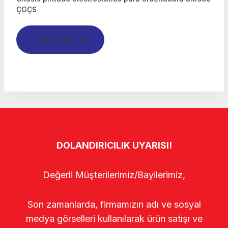
ÇGÇS
Leer más
DOLANDIRICILIK UYARISI!
Değerli Müşterilerimiz/Bayilerimiz,
Son zamanlarda, firmamızın adı ve sosyal
medya görselleri kullanılarak ürün satışı ve