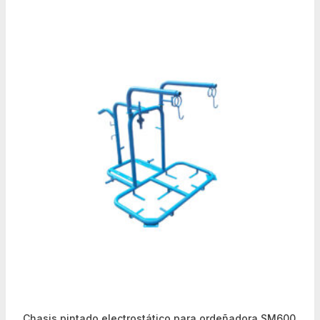
Chasis pintado electrostático para ordeñadora SM600