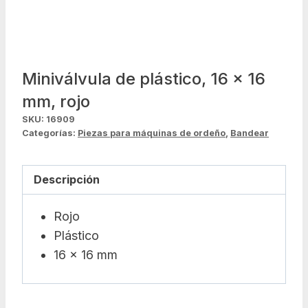
Miniválvula de plástico, 16 x 16
mm, rojo
SKU:
16909
Categorías:
Piezas para máquinas de ordeño
,
Bandear
Descripción
Rojo
Plástico
16 x 16 mm