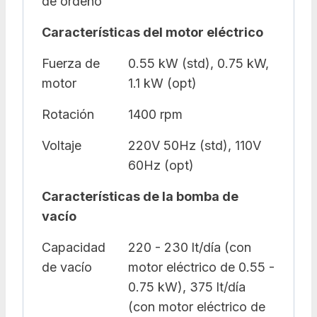
de ordeño
Características del motor eléctrico
Fuerza de
0.55 kW (std), 0.75 kW,
motor
1.1 kW (opt)
Rotación
1400 rpm
Voltaje
220V 50Hz (std), 110V
60Hz (opt)
Características de la bomba de
vacío
Capacidad
220 - 230 lt/día (con
de vacío
motor eléctrico de 0.55 -
0.75 kW), 375 lt/día
(con motor eléctrico de