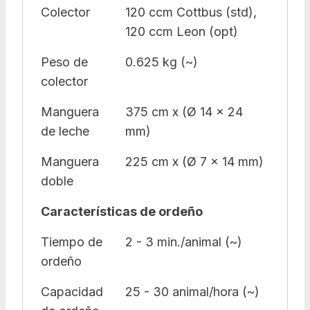
Colector
120 ccm Cottbus (std),
120 ccm Leon (opt)
Peso de
0.625 kg (~)
colector
Manguera
375 cm x (Ø 14 x 24
de leche
mm)
Manguera
225 cm x (Ø 7 x 14 mm)
doble
Características de ordeño
Tiempo de
2 - 3 min./animal (~)
ordeño
Capacidad
25 - 30 animal/hora (~)