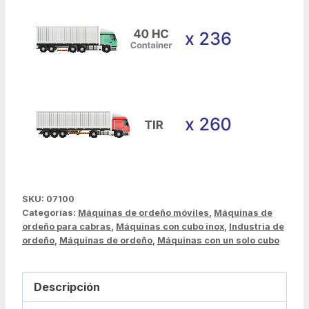
SKU:
07100
Categorías:
Máquinas de ordeño móviles
,
Máquinas de
ordeño para cabras
,
Máquinas con cubo inox
,
Industria de
ordeño
,
Máquinas de ordeño
,
Máquinas con un solo cubo
Descripción