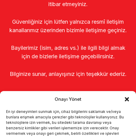
itibar etmeyiniz.
Güvenliğiniz için lütfen yalnızca resmî iletişim
kanallarımız üzerinden bizimle iletişime geçiniz.
Bayilerimiz (isim, adres vs.) ile ilgili bilgi almak
için de bizlerle iletişime geçebilirsiniz.
Bilginize sunar, anlayışınız için teşekkür ederiz.
Onayı Yönet
En iyi deneyimleri sunmak için, cihaz bilgilerini saklamak ve/veya
bunlara erişmek amacıyla çerezler gibi teknolojiler kullanıyoruz. Bu
teknolojilere izin vermek, bu sitedeki tarama davranışı veya
benzersiz kimlikler gibi verileri işlememize izin verecektir. Onay
Página de inicio
Sobre nosotros
vermemek veya onayı geri çekmek, belirli özellikleri ve işlevleri