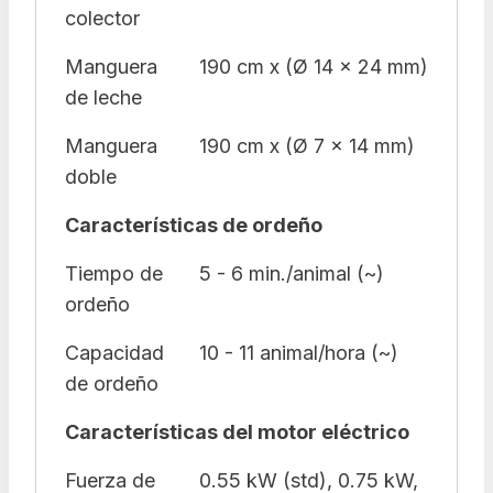
colector
Manguera
190 cm x (Ø 14 x 24 mm)
de leche
Manguera
190 cm x (Ø 7 x 14 mm)
doble
Características de ordeño
Tiempo de
5 - 6 min./animal (~)
ordeño
Capacidad
10 - 11 animal/hora (~)
de ordeño
Características del motor eléctrico
Fuerza de
0.55 kW (std), 0.75 kW,