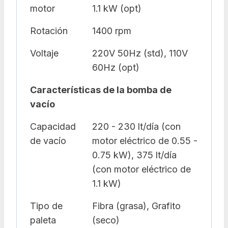
motor
1.1 kW (opt)
Rotación
1400 rpm
Voltaje
220V 50Hz (std), 110V
60Hz (opt)
Características de la bomba de
vacío
Capacidad
220 - 230 lt/día (con
de vacío
motor eléctrico de 0.55 -
0.75 kW), 375 lt/día
(con motor eléctrico de
1.1 kW)
Tipo de
Fibra (grasa), Grafito
paleta
(seco)