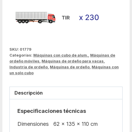
SKU:
01779
Categorías:
Máquinas con cubo de alum.
,
Máquinas de
ordeño móviles
,
Máquinas de ordeño para vacas
,
Industria de ordeño
,
Máquinas de ordeño
,
Máquinas con
un solo cubo
Descripción
Especificaciones técnicas
Dimensiones
62 x 135 x 110 cm