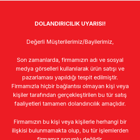
DOLANDIRICILIK UYARISI!
Değerli Müşterilerimiz/Bayilerimiz,
Son zamanlarda, firmamızın adı ve sosyal
medya görselleri kullanılarak ürün satışı ve
pazarlaması yapıldığı tespit edilmiştir.
Firmamızla hiçbir bağlantısı olmayan kişi veya
kişiler tarafından gerçekleştirilen bu tür satış
faaliyetleri tamamen dolandırıcılık amaçlıdır.
Firmamızın bu kişi veya kişilerle herhangi bir
ilişkisi bulunmamakta olup, bu tür işlemlerden
firmamız sorumlu değildir.