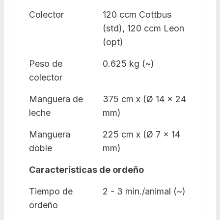
Colector
120 ccm Cottbus
(std), 120 ccm Leon
(opt)
Peso de
0.625 kg (~)
colector
Manguera de
375 cm x (Ø 14 x 24
leche
mm)
Manguera
225 cm x (Ø 7 x 14
doble
mm)
Características de ordeño
Tiempo de
2 - 3 min./animal (~)
ordeño