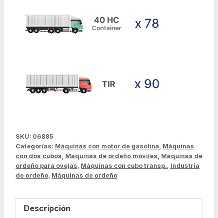
SKU:
06885
Categorías:
Máquinas con motor de gasolina
,
Máquinas
con dos cubos
,
Máquinas de ordeño móviles
,
Máquinas de
ordeño para ovejas
,
Máquinas con cubo transp.
,
Industria
de ordeño
,
Máquinas de ordeño
Descripción