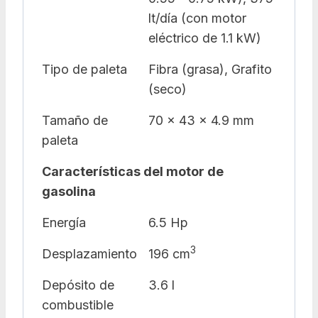
lt/día (con motor
eléctrico de 1.1 kW)
Tipo de paleta
Fibra (grasa), Grafito
(seco)
Tamaño de
70 x 43 x 4.9 mm
paleta
Características del motor de
gasolina
Energía
6.5 Hp
3
Desplazamiento
196 cm
Depósito de
3.6 l
combustible