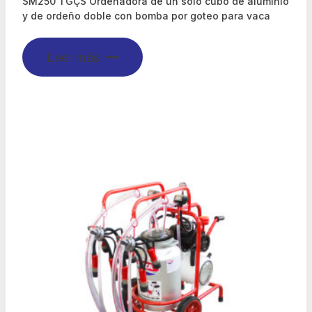
SM250 TGÇS Ordeñadora de un solo cubo de aluminio
y de ordeño doble con bomba por goteo para vaca
Leer más