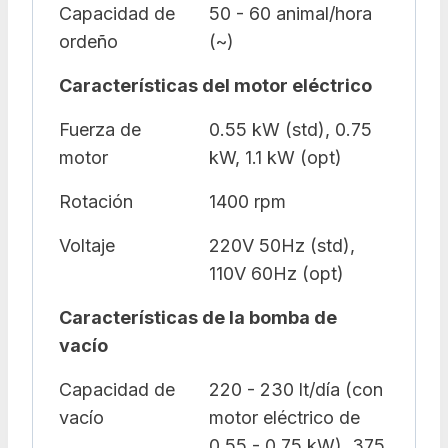
Capacidad de
50 - 60 animal/hora
ordeño
(~)
Características del motor eléctrico
Fuerza de
0.55 kW (std), 0.75
motor
kW, 1.1 kW (opt)
Rotación
1400 rpm
Voltaje
220V 50Hz (std),
110V 60Hz (opt)
Características de la bomba de
vacío
Capacidad de
220 - 230 lt/día (con
vacío
motor eléctrico de
0.55 - 0.75 kW), 375