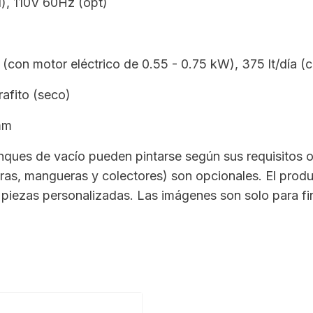
), 110V 60Hz (opt)
 (con motor eléctrico de 0.55 - 0.75 kW), 375 lt/día (
rafito (seco)
mm
nques de vacío pueden pintarse según sus requisitos o
as, mangueras y colectores) son opcionales. El prod
piezas personalizadas. Las imágenes son solo para fine