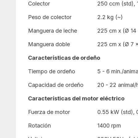
Colector
250 ccm (std), 
Peso de colector
2.2 kg (~)
Manguera de leche
225 cm x (Ø 14
Manguera doble
225 cm x (Ø 7 
Características de ordeño
Tiempo de ordeño
5 - 6 min./anima
Capacidad de ordeño
20 - 22 animal/
Características del motor eléctrico
Fuerza de motor
0.55 kW (std), 
Rotación
1400 rpm