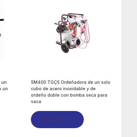
 un
SM400 TGÇS Ordeñadora de un solo
n un
cubo de acero inoxidable y de
ordeño doble con bomba seca para
vaca
Leer más