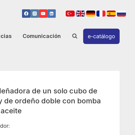
icias
Comunicación
e-catálogo
ñadora de un solo cubo de
 y de ordeño doble con bomba
 aceite
dor: