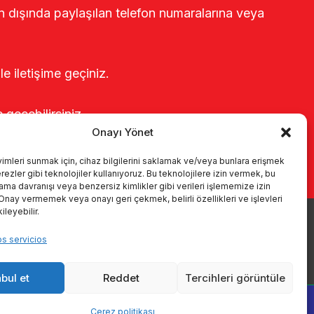
rin dışında paylaşılan telefon numaralarına veya
le iletişime geçiniz.
e geçebilirsiniz.
Onayı Yönet
yimleri sunmak için, cihaz bilgilerini saklamak ve/veya bunlara erişmek
ezler gibi teknolojiler kullanıyoruz. Bu teknolojilere izin vermek, bu
rama davranışı veya benzersiz kimlikler gibi verileri işlememize izin
 Onay vermemek veya onayı geri çekmek, belirli özellikleri ve işlevleri
leyebilir.
oductos
Sistemas de ordeño
Catálogos
KVKK
os servicios
Kalite politikamız
Comunicación
bul et
Reddet
Tercihleri görüntüle
Çerez politikası