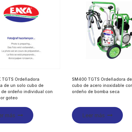
 TGTS Ordeñadora
SM400 TGTS Ordeñadora de
a de un solo cubo de
cubo de acero inoxidable co
 de ordeño individual con
ordeño de bomba seca
or goteo
er más
Leer más