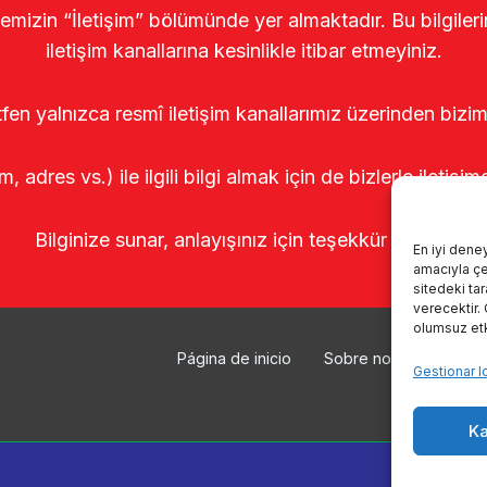
temizin “İletişim” bölümünde yer almaktadır. Bu bilgile
iletişim kanallarına kesinlikle itibar etmeyiniz.
tfen yalnızca resmî iletişim kanallarımız üzerinden bizim
m, adres vs.) ile ilgili bilgi almak için de bizlerle iletişim
Bilginize sunar, anlayışınız için teşekkür ederiz.
En iyi dene
amacıyla çer
sitedeki ta
verecektir.
olumsuz etki
Página de inicio
Sobre nosotros
Pr
Gestionar l
Ka