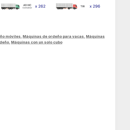
ño móviles
,
Máquinas de ordeño para vacas
,
Máquinas
rdeño
,
Máquinas con un solo cubo