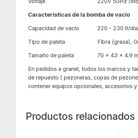
Voltaje
220V 50Hz (std
Características de la bomba de vacío
Capacidad de vacío
220 - 230 lt/día
Tipo de paleta
Fibra (grasa), G
Tamaño de paleta
70 x 43 x 4.9 
En pedidos a granel, todos los marcos y ta
de repuesto ( pezoneras, copas de pezoner
contener equipos opcionales, accesorios y 
Productos relacionados