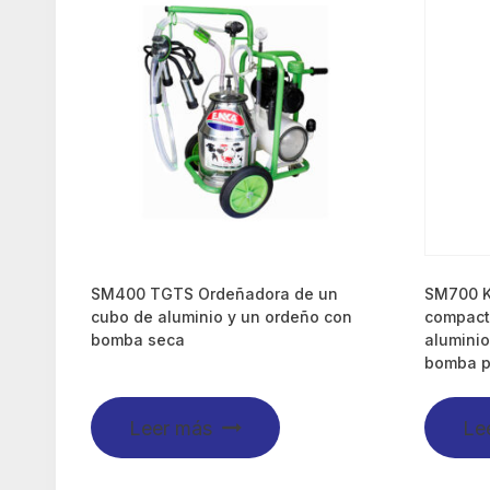
SM400 TGTS Ordeñadora de un
SM700 K
cubo de aluminio y un ordeño con
compact
bomba seca
aluminio
bomba p
Leer más
Le