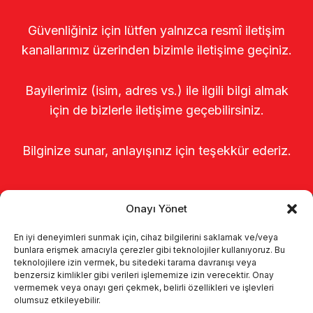
Güvenliğiniz için lütfen yalnızca resmî iletişim
kanallarımız üzerinden bizimle iletişime geçiniz.
Bayilerimiz (isim, adres vs.) ile ilgili bilgi almak
için de bizlerle iletişime geçebilirsiniz.
Bilginize sunar, anlayışınız için teşekkür ederiz.
Onayı Yönet
En iyi deneyimleri sunmak için, cihaz bilgilerini saklamak ve/veya
bunlara erişmek amacıyla çerezler gibi teknolojiler kullanıyoruz. Bu
teknolojilere izin vermek, bu sitedeki tarama davranışı veya
benzersiz kimlikler gibi verileri işlememize izin verecektir. Onay
Página de inicio
Sobre nosotros
vermemek veya onayı geri çekmek, belirli özellikleri ve işlevleri
olumsuz etkileyebilir.