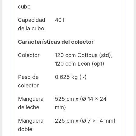
cubo
Capacidad
40 l
de la cubo
Características del colector
Colector
120 ccm Cottbus (std),
120 ccm Leon (opt)
Peso de
0.625 kg (~)
colector
Manguera
525 cm x (Ø 14 x 24
de leche
mm)
Manguera
225 cm x (Ø 7 x 14 mm)
doble