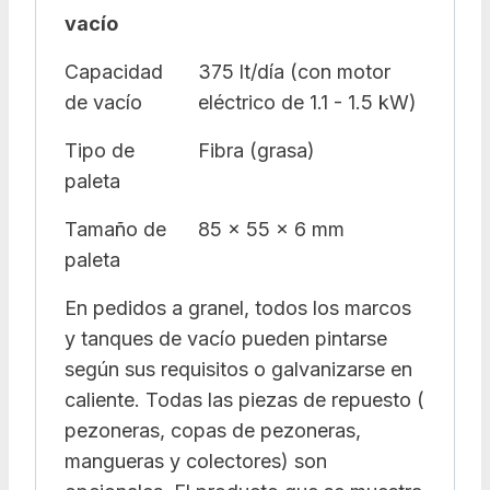
vacío
Capacidad
375 lt/día (con motor
de vacío
eléctrico de 1.1 - 1.5 kW)
Tipo de
Fibra (grasa)
paleta
Tamaño de
85 x 55 x 6 mm
paleta
En pedidos a granel, todos los marcos
y tanques de vacío pueden pintarse
según sus requisitos o galvanizarse en
caliente. Todas las piezas de repuesto (
pezoneras, copas de pezoneras,
mangueras y colectores) son