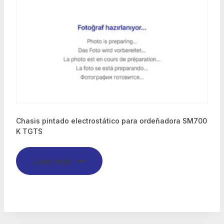
Chasis pintado electrostático para ordeñadora SM700
K TGTS
Leer más