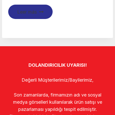
Leer más
DOLANDIRICILIK UYARISI!
Değerli Müşterilerimiz/Bayilerimiz,
Son zamanlarda, firmamızın adı ve sosyal
medya görselleri kullanılarak ürün satışı ve
pazarlaması yapıldığı tespit edilmiştir.