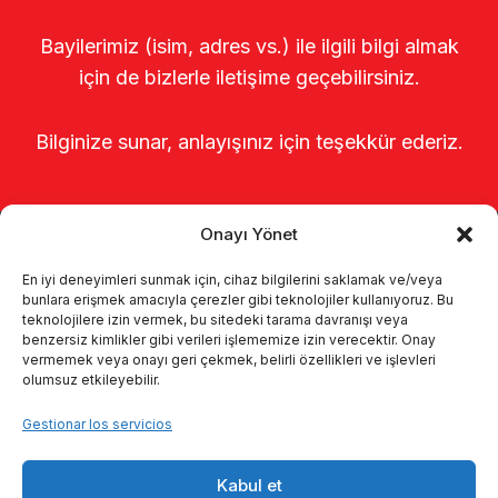
Bayilerimiz (isim, adres vs.) ile ilgili bilgi almak
için de bizlerle iletişime geçebilirsiniz.
Bilginize sunar, anlayışınız için teşekkür ederiz.
Onayı Yönet
En iyi deneyimleri sunmak için, cihaz bilgilerini saklamak ve/veya
bunlara erişmek amacıyla çerezler gibi teknolojiler kullanıyoruz. Bu
teknolojilere izin vermek, bu sitedeki tarama davranışı veya
benzersiz kimlikler gibi verileri işlememize izin verecektir. Onay
Página de inicio
Sobre nosotros
vermemek veya onayı geri çekmek, belirli özellikleri ve işlevleri
olumsuz etkileyebilir.
Productos
Sistemas de ordeño
Gestionar los servicios
Catálogos
KVKK
Kalite politikamız
Kabul et
Comunicación