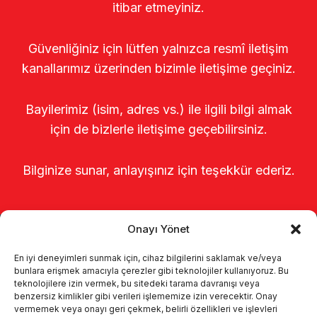
itibar etmeyiniz.
Güvenliğiniz için lütfen yalnızca resmî iletişim
kanallarımız üzerinden bizimle iletişime geçiniz.
Bayilerimiz (isim, adres vs.) ile ilgili bilgi almak
için de bizlerle iletişime geçebilirsiniz.
Bilginize sunar, anlayışınız için teşekkür ederiz.
Onayı Yönet
En iyi deneyimleri sunmak için, cihaz bilgilerini saklamak ve/veya
bunlara erişmek amacıyla çerezler gibi teknolojiler kullanıyoruz. Bu
teknolojilere izin vermek, bu sitedeki tarama davranışı veya
benzersiz kimlikler gibi verileri işlememize izin verecektir. Onay
Página de inicio
Sobre nosotros
vermemek veya onayı geri çekmek, belirli özellikleri ve işlevleri