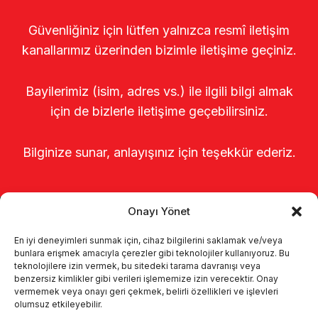
Güvenliğiniz için lütfen yalnızca resmî iletişim
kanallarımız üzerinden bizimle iletişime geçiniz.
Bayilerimiz (isim, adres vs.) ile ilgili bilgi almak
için de bizlerle iletişime geçebilirsiniz.
Bilginize sunar, anlayışınız için teşekkür ederiz.
Onayı Yönet
En iyi deneyimleri sunmak için, cihaz bilgilerini saklamak ve/veya
bunlara erişmek amacıyla çerezler gibi teknolojiler kullanıyoruz. Bu
teknolojilere izin vermek, bu sitedeki tarama davranışı veya
benzersiz kimlikler gibi verileri işlememize izin verecektir. Onay
Página de inicio
Sobre nosotros
vermemek veya onayı geri çekmek, belirli özellikleri ve işlevleri
olumsuz etkileyebilir.